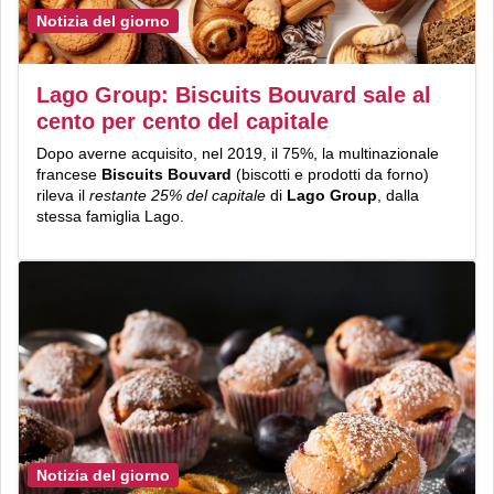
Notizia del giorno
Lago Group: Biscuits Bouvard sale al
cento per cento del capitale
Dopo averne acquisito, nel 2019, il 75%, la multinazionale
francese
Biscuits Bouvard
(biscotti e prodotti da forno)
rileva il
restante 25% del capitale
di
Lago Group
, dalla
stessa famiglia Lago.
Notizia del giorno