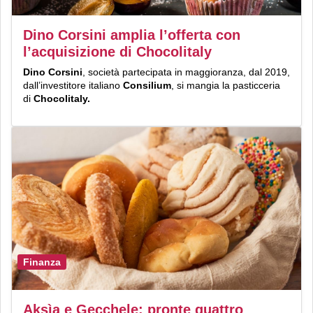
Dino Corsini amplia l’offerta con
l’acquisizione di Chocolitaly
Dino Corsini
, società partecipata in maggioranza, dal 2019,
dall’investitore italiano
Consilium
, si mangia la pasticceria
di
Chocolitaly.
Finanza
Aksìa e Gecchele: pronte quattro