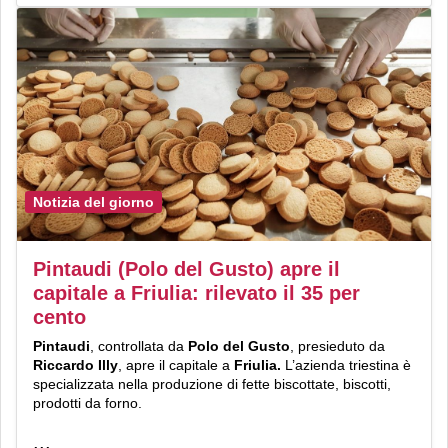
Notizia del giorno
Pintaudi (Polo del Gusto) apre il
capitale a Friulia: rilevato il 35 per
cento
Pintaudi
, controllata da
Polo del Gusto
, presieduto da
Riccardo Illy
, apre il capitale a
Friulia.
L’azienda
triestina è
specializzata nella produzione di fette biscottate, biscotti,
prodotti da forno.
...