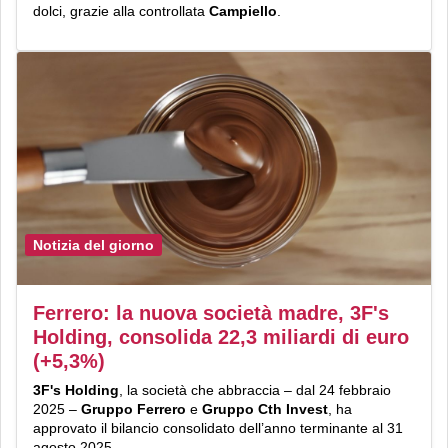
dolci, grazie alla controllata
Campiello
.
Notizia del giorno
Ferrero: la nuova società madre, 3F's
Holding, consolida 22,3 miliardi di euro
(+5,3%)
3F's Holding
, la società che abbraccia – dal 24 febbraio
2025 –
Gruppo Ferrero
e
Gruppo Cth Invest
, ha
approvato il bilancio consolidato dell’anno terminante al 31
agosto 2025.