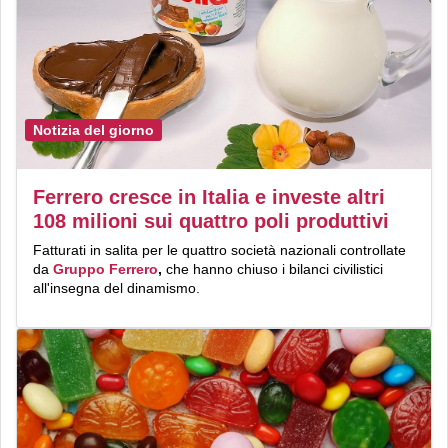
Notizia del giorno
Ferrero cresce in Italia e investe altri
108 milioni sui quattro poli produttivi
Fatturati in salita per le quattro società nazionali controllate
da
Gruppo Ferrero
,
che hanno chiuso i bilanci civilistici
all'insegna del dinamismo.