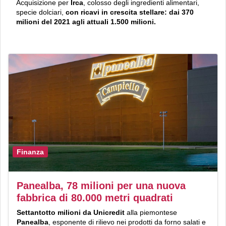
Acquisizione per
Irca
, colosso degli ingredienti alimentari,
specie dolciari,
con ricavi in crescita stellare: dai 370
milioni del 2021 agli attuali 1.500 milioni.
Finanza
Panealba, 78 milioni per una nuova
fabbrica di 80.000 metri quadrati
Settantotto milioni
da
Unicredit
alla piemontese
Panealba
, esponente di rilievo nei prodotti da forno salati e