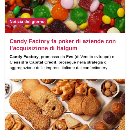
Notizia del giorno
Candy Factory fa poker di aziende con
l’acquisizione di Italgum
Candy Factory
, promossa da
Fvs
(di Veneto sviluppo) e
Clessidra Capital Credit
, prosegue nella strategia di
aggregazione delle imprese italiane del confectionery.