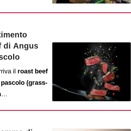
rtimento
f di Angus
ascolo
riva il
roast beef
 pascolo (grass-
à
Deluxe
, che
za.