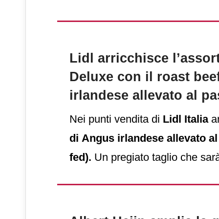
Lidl arricchisce l’asso
Deluxe con il roast bee
irlandese allevato al p
Nei punti vendita di
Lidl Italia
ar
di Angus irlandese allevato al
fed).
Un pregiato taglio che sar
commercializzato sotto il brand
unisce alta qualità e convenien