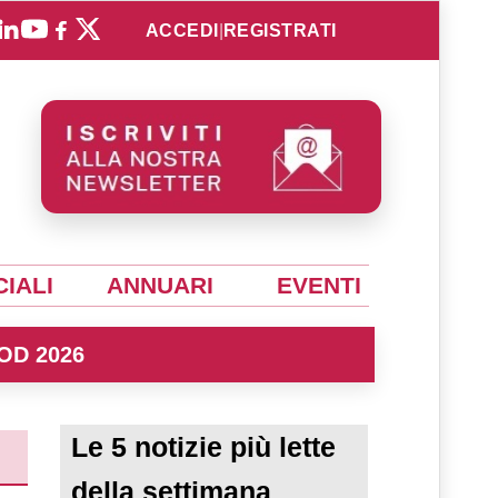
ACCEDI
|
REGISTRATI
IALI
ANNUARI
EVENTI
OD 2026
Le 5 notizie più lette
della settimana