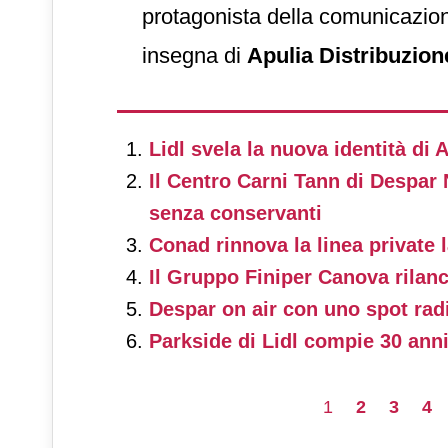
protagonista della comunicazio
insegna di
Apulia Distribuzion
scusa è buona”
, la nuova ca
multisoggetto firmata dalla cont
Lidl svela la nuova identità di
Micidial
con la direzione creati
Il Centro Carni Tann di Despar N
Macchia, in arte Maccio Capa
senza conservanti
Conad rinnova la linea private l
Il Gruppo Finiper Canova rilan
Despar on air con uno spot ra
Parkside di Lidl compie 30 ann
1
2
3
4