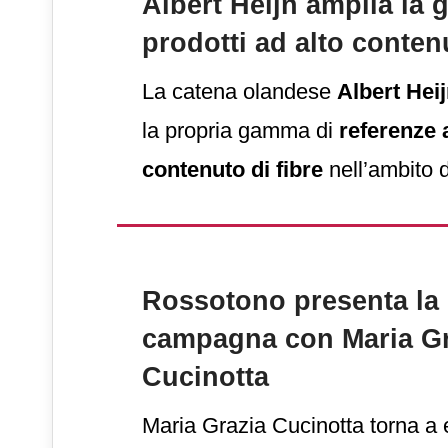
Albert Heijn amplia la
prodotti ad alto contenu
La catena olandese
Albert Hei
la propria gamma di
referenze 
contenuto di fibre
nell’ambito d
volta ad aiutare i consumatori a 
propria alimentazione e ad aume
giornaliero di fibre, come ha dic
Rossotono presenta la
comunicato l’insegna e ha ripor
campagna con Maria Gr
Magazine
.
Cucinotta
Maria Grazia Cucinotta torna a