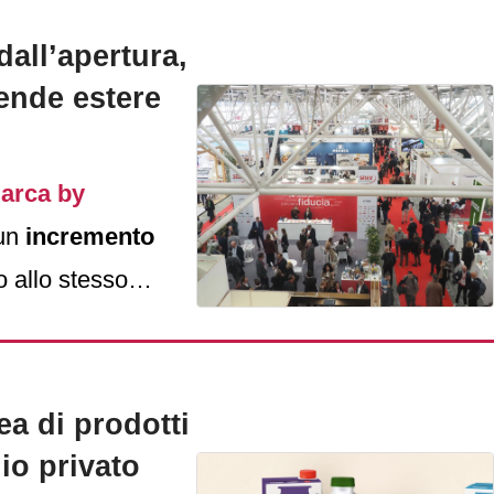
dall’apertura,
iende estere
arca by
 un
incremento
o allo stesso
e.
ea di prodotti
io privato