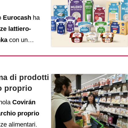
co
Eurocash
ha
ze lattiero-
ka
con un
ove gamme di
a di prodotti
o proprio
gnola
Covirán
archio proprio
nze alimentari.