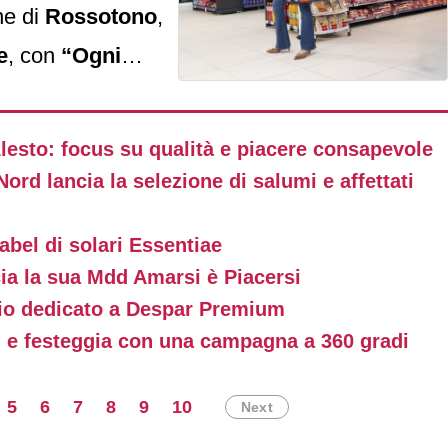
ne di
Rossotono
,
e
, con
“Ogni
mpagna
ent factory
 Alesto: focus su qualità e piacere consapevole
va di
Marcello
ord lancia la selezione di salumi e affettati
tonda
.
abel di solari Essentiae
cia la sua Mdd Amarsi è Piacersi
dio dedicato a Despar Premium
i e festeggia con una campagna a 360 gradi
5
6
7
8
9
10
Next