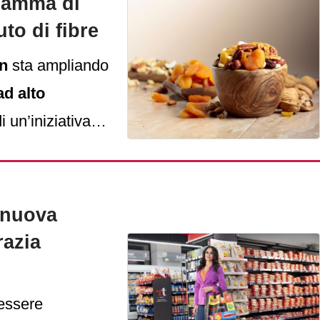
 gamma di
to di fibre
jn
sta ampliando
ad alto
i un’iniziativa
migliorare la
ntare l’apporto
hiarato in un
 nuova
tato
Esm
azia
 essere