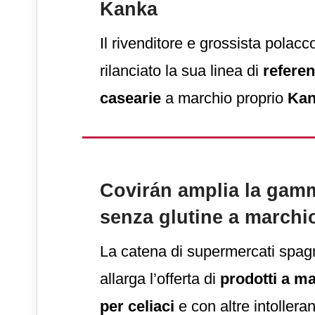
Kanka
Il rivenditore e grossista polac
rilanciato la sua linea di
referen
casearie
a marchio proprio
Kan
packaging rinnovato
e
due nu
prodotti
.
Covirán amplia la gamm
senza glutine a marchi
La catena di supermercati spa
allarga l’offerta di
prodotti a m
per celiaci
e con altre intollera