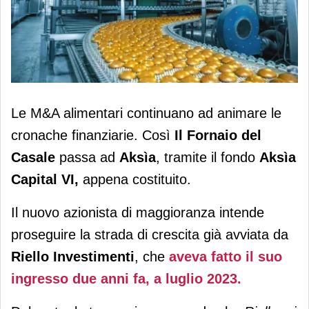
Aksìa e Gecchele: pronte quattro
Le M&A alimentari continuano ad animare le
acquisizioni
cronache finanziarie. Così
Il Fornaio del
Casale
passa ad
Aksìa
, tramite il fondo
Aksìa
Capital VI,
appena costituito.
Il nuovo azionista di maggioranza intende
proseguire la strada di crescita già avviata da
Riello Investimenti
, che
aveva fatto il suo
ingresso due anni fa, a luglio 2023.