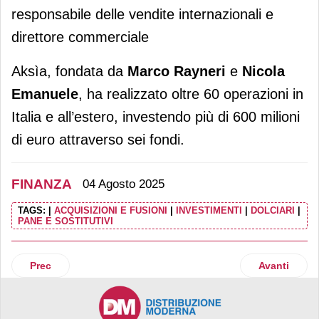
responsabile delle vendite internazionali e
direttore commerciale
Aksìa, fondata da
Marco Rayneri
e
Nicola
Emanuele
, ha realizzato oltre 60 operazioni in
Italia e all’estero, investendo più di 600 milioni
di euro attraverso sei fondi.
FINANZA
04 Agosto 2025
TAGS:
|
ACQUISIZIONI E FUSIONI
|
INVESTIMENTI
|
DOLCIARI
|
PANE E SOSTITUTIVI
Articolo precedente: Green Arrow supera i 6 miliardi con De
Articolo suc
Prec
Avanti