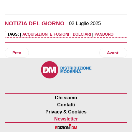
NOTIZIA DEL GIORNO
02 Luglio 2025
TAGS:
|
ACQUISIZIONI E FUSIONI
|
DOLCIARI
|
PANDORO
Articolo precedente: Spreafico: nuova piattaforma a Fian
Articolo suc
Prec
Avanti
Chi siamo
Contatti
Privacy & Cookies
Newsletter