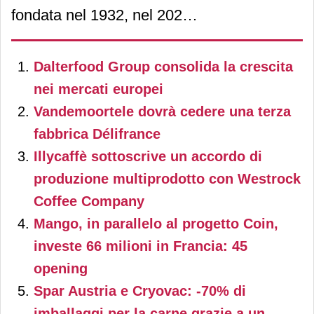
fondata nel 1932, nel 2025
ha superato i
50 miliardi di
Dalterfood Group consolida la crescita
euro di fatturato
nei mercati europei
consolidato
.
Vandemoortele dovrà cedere una terza
fabbrica Délifrance
Illycaffè sottoscrive un accordo di
produzione multiprodotto con Westrock
Coffee Company
Mango, in parallelo al progetto Coin,
investe 66 milioni in Francia: 45
opening
Spar Austria e Cryovac: -70% di
imballaggi per la carne grazie a un