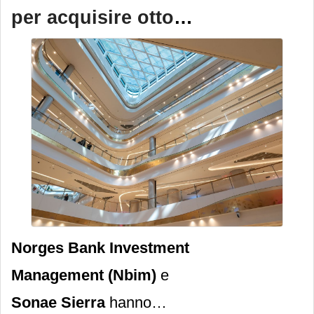
uno dei suoi principali siti
per acquisire otto
produttivi in Nord America.
centri commerciali
in Spagna
Norges Bank Investment
Management (Nbim)
e
Sonae Sierra
hanno