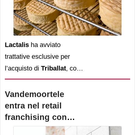
Lactalis
ha avviato
trattative esclusive per
l’acquisto di
Triballat
, con
sede a Rians, nel
Sud della
Francia
. La società è molto
Vandemoortele
rilevante.
entra nel retail
franchising con
Bakery Canteen