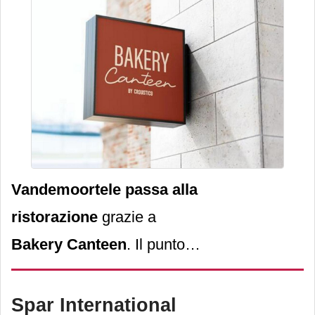
Vandemoortele
passa
alla
ristorazione
grazie a
Bakery Canteen
. Il punto
vendita, aperto ad
Anversa
in maggio, è solo
il primo
Spar International