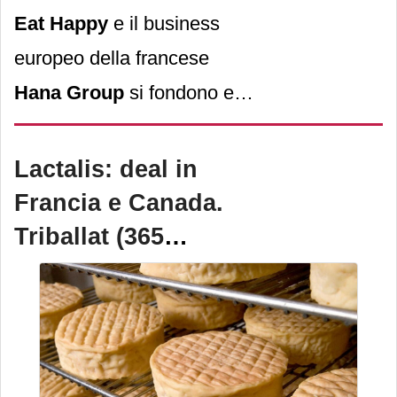
Eat Happy
e il business
europeo della francese
Hana Group
si fondono e
danno vita a
Eat Happy
Hana Group
, piattaforma
Lactalis: deal in
transnazionale di cibo
Francia e Canada.
asiatico.
Triballat (365
milioni) è pronta