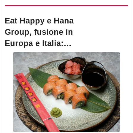
annunciato la costituzione
di una
joint-venture
Eat Happy e Hana
iberica
per l’acquisizione di
Group, fusione in
un portafoglio di
otto centri
Europa e Italia:
commerciali in Spagna
.
5.800 negozi