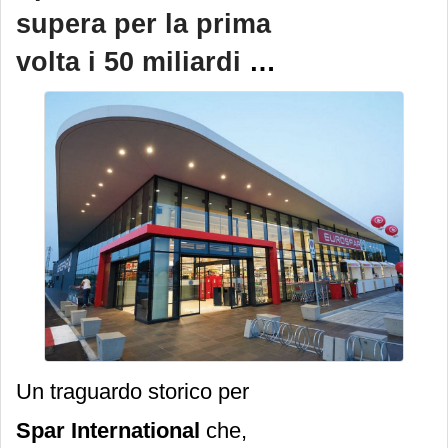
passo.
supera per la prima
volta i 50 miliardi di
euro
Un traguardo storico per
Spar International
che,