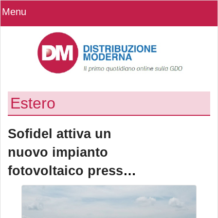
Menu
Estero
Sofidel attiva un
nuovo impianto
fotovoltaico presso
lo stabilimento di
Circleville (Usa)