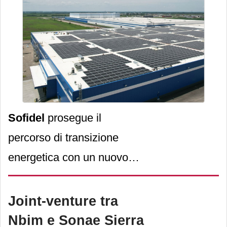
Sofidel
prosegue il
percorso di transizione
energetica con un nuovo
impianto fotovoltaico
presso lo
stabilimento di
Joint-venture tra
Circleville
, in Ohio (Usa),
Nbim e Sonae Sierra