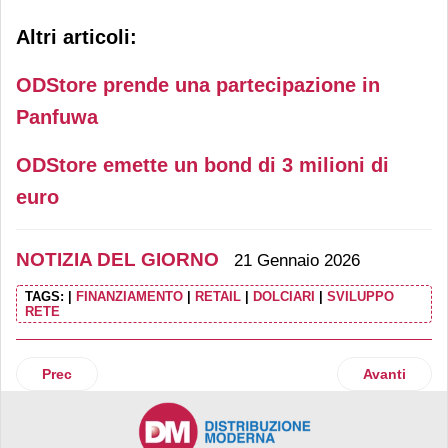
Altri articoli:
ODStore prende una partecipazione in
Panfuwa
ODStore emette un bond di 3 milioni di
euro
NOTIZIA DEL GIORNO
21 Gennaio 2026
TAGS:
|
FINANZIAMENTO
|
RETAIL
|
DOLCIARI
|
SVILUPPO
RETE
Articolo precedente: Cereal Docks acquisisce il gruppo sp
Articolo suc
Prec
Avanti