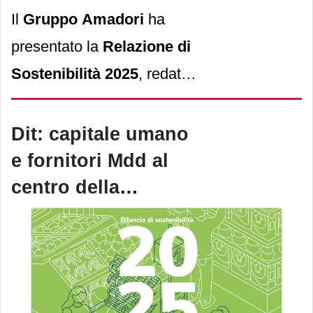
Il
Gruppo Amadori
ha
presentato la
Relazione di
Sostenibilità 2025
, redatta
sempre su base volontaria
e, per il secondo anno,
Dit: capitale umano
ispirata agli
European
e fornitori Mdd al
Sustainability Reporting
centro della
Standards (Esrs)
.
strategia di
sostenibilità