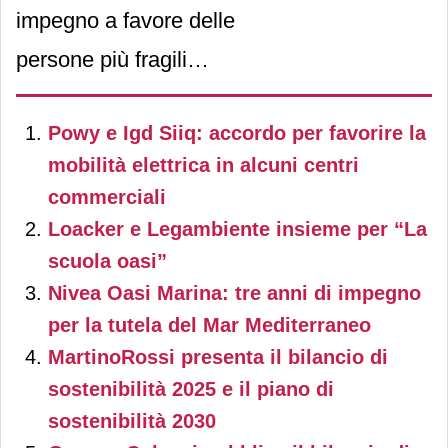
impegno a favore delle
persone più fragili
sostenendo, insieme
a
Powy e Igd Siiq: accordo per favorire la
Frida’s Friends, un
mobilità elettrica in alcuni centri
progetto di Iaa
-Interventi
commerciali
assistiti con gli animali, più
Loacker e Legambiente insieme per “La
comunemente conosciuti
scuola oasi”
come
pet therapy
,
Nivea Oasi Marina: tre anni di impegno
per la tutela del Mar Mediterraneo
all’interno del
S. C.
MartinoRossi presenta il bilancio di
Neurologia Pediatrica –
sostenibilità 2025 e il piano di
Centro Regionale di
sostenibilità 2030