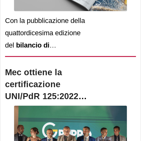
l’industrializzazione di
soluzioni per bicchieri in
Con la pubblicazione della
carta privi di Pe, basati
quattordicesima edizione
sulla tecnologia
Qwarzo
.
del
bilancio di
sostenibilità
,
Generale
Conserve
ASdoMAR
Mec ottiene la
racconta un modello
certificazione
industriale in cui
UNI/PdR 125:2022
innovazione, qualità e
per la parità di
responsabilità crescono
genere
insieme.