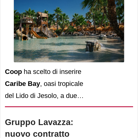
Coop
ha scelto di inserire
Caribe Bay
, oasi tropicale
del Lido di Jesolo, a due
passi da Venezia, nei propri
programmi di
welfare
Gruppo Lavazza:
aziendale
.
nuovo contratto