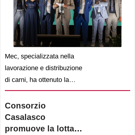
Mec, specializzata nella
lavorazione e distribuzione
di carni, ha ottenuto la
certificazione UNI/PdR
125:2022 per la parità di
Consorzio
genere
, confermando il
Casalasco
proprio impegno nel
promuove la lotta