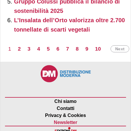
Epilettologia Infantile
Gruppo Colussi pubblica il bilancio di
sostenibilità 2025
(Crei) dell’Ospedale
L’Insalata dell’Orto valorizza oltre 2.700
Fatebenefratelli di Milano.
tonnellate di scarti vegetali
1
2
3
4
5
6
7
8
9
10
Next
Chi siamo
Contatti
Privacy & Cookies
Newsletter