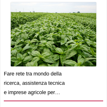
promuovere un modello di
alla peronospora
crescita sostenibile che
nella filiera del
pone le persone al centro
basilico
dello sviluppo aziendale.
Fare rete tra mondo della
ricerca, assistenza tecnica
e imprese agricole per
affrontare insieme le sfide