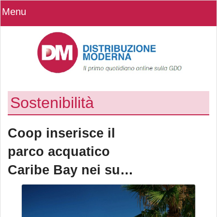
Menu
Sostenibilità
Coop inserisce il
parco acquatico
Caribe Bay nei suoi
programmi di
welfare aziendale