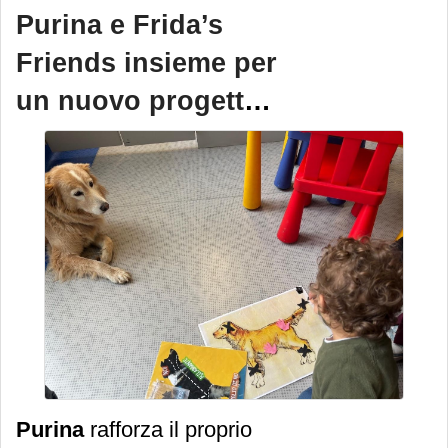
di una coltura in forte
Purina e Frida’s
crescita. È questo il
Friends insieme per
messaggio emerso dalla
un nuovo progetto
tavola rotonda dedicata alla
di pet therapy
filiera del basilico,
organizzata dal
Consorzio
Casalasco del Pomodoro
.
Purina
rafforza il proprio