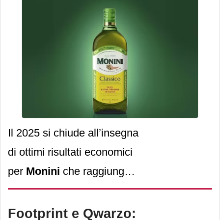
coniuga l’equilibrio
finanziario con l’attenzione
all'ecosistema e alle
persone.
Il 2025 si chiude all’insegna
di ottimi risultati economici
per
Monini
che raggiunge i
239 milioni di euro di
fatturato consolidato.
Footprint e Qwarzo: