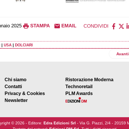
naio 2025
STAMPA
EMAIL
CONDIVIDI
O
|
USA
|
DOLCIARI
la fabbrica francese
Artico
Avanti
Chi siamo
Ristorazione Moderna
Contatti
Technoretail
Privacy & Cookies
PLM Awards
Newsletter
yright © 2026 - Editore:
Edra Edizioni Srl
- Via G. Piazzi, 2/4 - 20159 
Testata del network
Edizioni DM Srl
-Tutti i diritti riservati