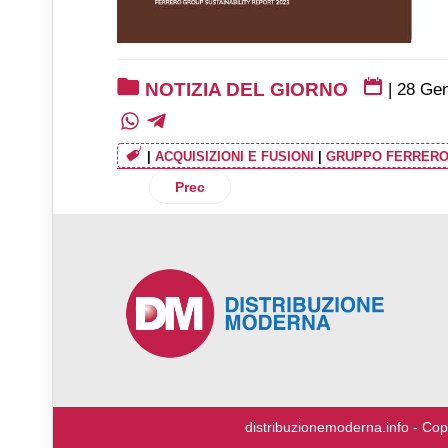
NOTIZIA DEL GIORNO
|
28 Gen
|
ACQUISIZIONI E FUSIONI
|
GRUPPO FERRER
Articolo precedente: Italpizza inaugura 
Prec
♿
distribuzionemoderna.info - Cop