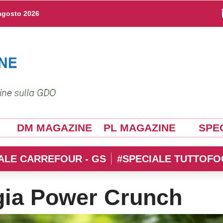
agosto 2026
DM MAGAZINE
PL MAGAZINE
SPEC
ALE CARREFOUR - GS
#SPECIALE TUTTOFO
gia Power Crunch