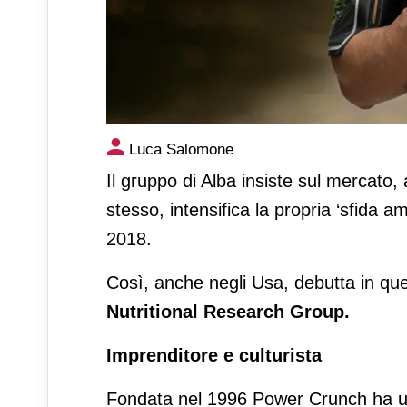
Ferrero si mangia Power Cr
Luca Salomone
Il gruppo di Alba insiste sul mercato, 
stesso, intensifica la propria ‘sfida a
2018.
Così, anche negli Usa, debutta in qu
Nutritional Research Group.
Imprenditore e culturista
Fondata nel 1996 Power Crunch ha un’