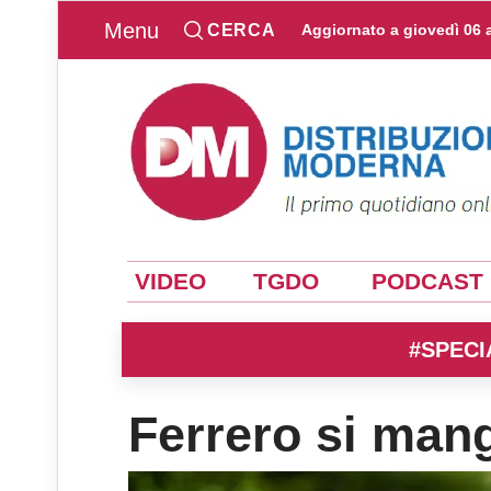
Menu
CERCA
Aggiornato a
giovedì 06 
VIDEO
TGDO
PODCAST
#SPECI
Ferrero si man