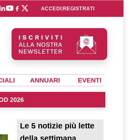
ACCEDI
|
REGISTRATI
IALI
ANNUARI
EVENTI
OD 2026
Le 5 notizie più lette
della settimana