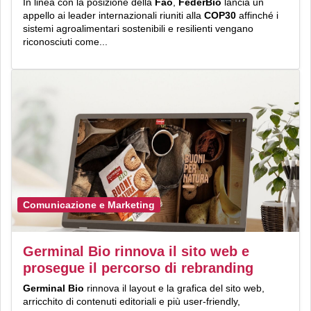
In linea con la posizione della
Fao
,
FederBio
lancia un
appello ai leader internazionali riuniti alla
COP30
affinché i
sistemi agroalimentari sostenibili e resilienti vengano
riconosciuti come...
Comunicazione e Marketing
Germinal Bio rinnova il sito web e
prosegue il percorso di rebranding
Germinal Bio
rinnova il layout e la grafica del sito web,
arricchito di contenuti editoriali e più user-friendly,