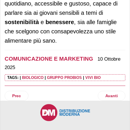
quotidiano, accessibile e gustoso, capace di
parlare sia ai giovani sensibili a temi di
sostenibilità
e
benessere
, sia alle famiglie
che scelgono con consapevolezza uno stile
alimentare più sano.
COMUNICAZIONE E MARKETING
10 Ottobre
2025
TAGS:
|
BIOLOGICO
|
GRUPPO PROBIOS
|
VIVI BIO
Articolo precedente: Wonderful Pistachios è partner ufficial
Articolo suc
Prec
Avanti