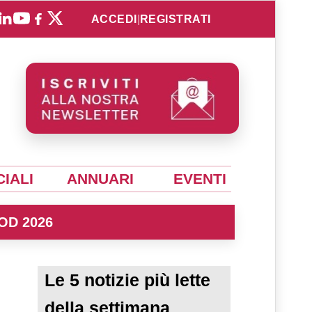
ACCEDI
|
REGISTRATI
IALI
ANNUARI
EVENTI
OD 2026
Le 5 notizie più lette
della settimana