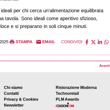
ideali per chi cerca un’alimentazione equilibrata
a tavola. Sono ideali come aperitivo sfizioso,
oce e si preparano in soli cinque minuti.
2025
STAMPA
EMAIL
CONDIVIDI
 di Roma e Policlinico Gemelli promuovono il latte come gesto di 
Artico
Avanti
Chi siamo
Ristorazione Moderna
Contatti
Technoretail
Privacy & Cookies
PLM Awards
Newsletter