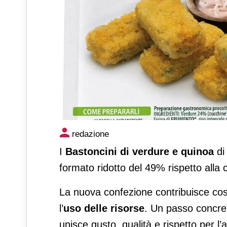
Bastoncini di verdure e qui
redazione
sostenibile
I
Bastoncini di verdure e quinoa
d
formato ridotto del 49% rispetto alla
La nuova confezione contribuisce co
l’
uso delle risorse
. Un passo concr
unisce gusto, qualità e rispetto per l