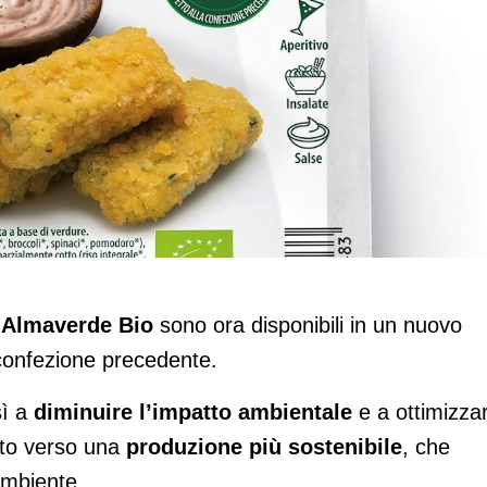
noa Almaverde Bio: nuovo formato più
i
Almaverde Bio
sono ora disponibili in un nuovo
 confezione precedente.
sì a
diminuire l’impatto ambientale
e a ottimizza
eto verso una
produzione più sostenibile
, che
’ambiente.