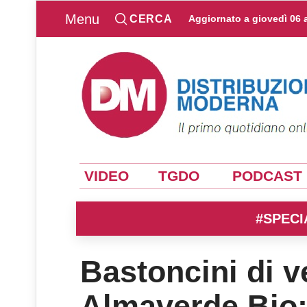
Menu
CERCA
Aggiornato a
giovedì 06 
VIDEO
TGDO
PODCAST
#SPECI
Bastoncini di v
Almaverde Bio: