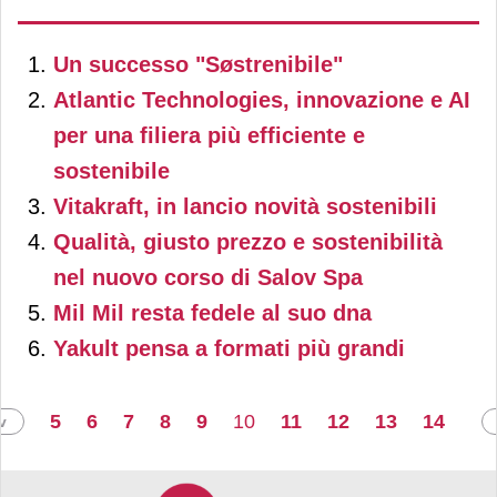
può sintetizzare così lo
nuovamente in
Un successo "Søstrenibile"
spirito di
Drug Italia
, l’unico
comunicazione e
Atlantic Technologies, innovazione e AI
consorzio italiano
innovazione, come racconta
per una filiera più efficiente e
interamente dedicato al
sostenibile
Andrea Zoli, national area
canale drug
che vuole
Vitakraft, in lancio novità sostenibili
manager di Coati
.
mettere a fattor comune le
Qualità, giusto prezzo e sostenibilità
nel nuovo corso di Salov Spa
esigenze del comparto,
Mil Mil resta fedele al suo dna
creando una piattaforma
Yakult pensa a formati più grandi
capace di aggregare
bisogni e obiettivi condivisi,
5
6
7
8
9
10
11
12
13
14
v
fungendo da catalizzatore