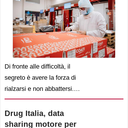
director national
customer interaction di
Aldi Italia
, ci racconta
l’importanza della vicinanza
ai clienti, ai territori e alle
persone per un format
Di fronte alle difficoltà, il
vincente nel settore dei
segreto è avere la forza di
discount
in continua
rialzarsi e non abbattersi.
evoluzione.
Ed è stata proprio questa la
strategia messa in campo
Drug Italia, data
dal
Salumificio F.lli Coati
sharing motore per