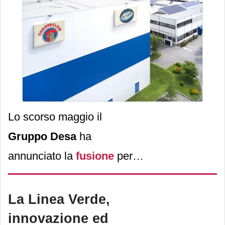
Lo scorso maggio il
Gruppo Desa
ha
annunciato la
fusione
per
incorporazione di
Italsilva
Commerciale
in
Real
La Linea Verde,
Chimica
. Un’operazione
innovazione ed