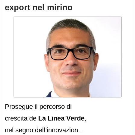
operativa dal 1° giugno
export nel mirino
2025 che preannuncia
progetti ambiziosi per il
Gruppo, che nel
2024
ha
visto salire il fatturato a
466
milioni di euro
, in crescita
del 14% sul 2023.
Prosegue il percorso di
crescita de
La Linea Verde
,
nel segno dell’innovazione,