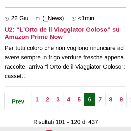
22 Giu
(_News)
<1min
U2: “L’Orto de il Viaggiator Goloso” su
Amazon Prime Now
Per tutti coloro che non vogliono rinunciare ad
avere sempre in frigo verdure fresche appena
raccolte, arriva “l’Orto de il Viaggiator Goloso”:
casset
...
1
2
3
4
5
6
7
8
9
Prev
Risultati 101 - 120 di 437