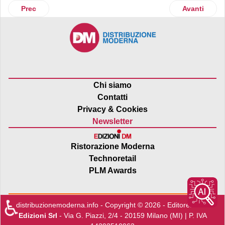
Articolo precedente: Apo Conerpo intensifica le attività di 
Articolo suc
Prec
Avanti
Chi siamo
Contatti
Privacy & Cookies
Newsletter
Ristorazione Moderna
Technoretail
PLM Awards
♿
distribuzionemoderna.info - Copyright © 2026 - Editore:
Edra
Edizioni Srl
- Via G. Piazzi, 2/4 - 20159 Milano (MI) | P. IVA