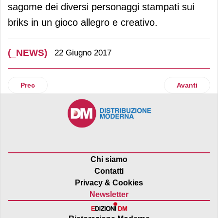
sagome dei diversi personaggi stampati sui
briks in un gioco allegro e creativo.
(_NEWS)
22 Giugno 2017
Articolo precedente: La quota di mercato per il mdd raggiun
Articolo suc
Prec
Avanti
Chi siamo
Contatti
Privacy & Cookies
Newsletter