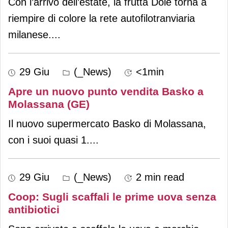
Con l’arrivo dell’estate, la frutta Dole torna a
riempire di colore la rete autofilotranviaria
milanese.
...
29 Giu
(_News)
<1min
Apre un nuovo punto vendita Basko a
Molassana (GE)
Il nuovo supermercato Basko di Molassana,
con i suoi quasi 1.
...
29 Giu
(_News)
2 min read
Coop: Sugli scaffali le prime uova senza
antibiotici