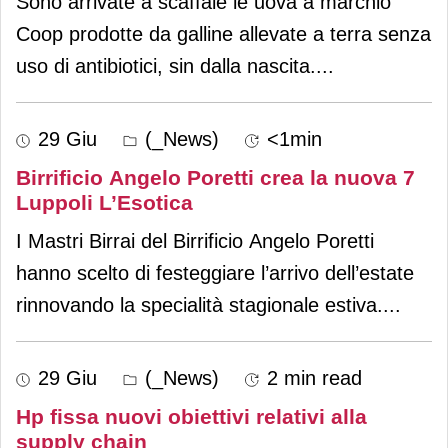
Sono arrivate a scaffale le uova a marchio
Coop prodotte da galline allevate a terra senza
uso di antibiotici, sin dalla nascita.
...
29 Giu
(_News)
<1min
Birrificio Angelo Poretti crea la nuova 7
Luppoli L’Esotica
I Mastri Birrai del Birrificio Angelo Poretti
hanno scelto di festeggiare l’arrivo dell’estate
rinnovando la specialità stagionale estiva.
...
29 Giu
(_News)
2 min read
Hp fissa nuovi obiettivi relativi alla
supply chain