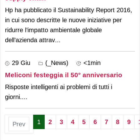
Hp ha pubblicato il Sustainability Report 2016,
in cui sono descritte le nuove iniziative per
ridurre l’impatto ambientale globale
dell’azienda attrav
...
29 Giu
(_News)
<1min
Meliconi festeggia il 50° anniversario
Risposte intelligenti ai problemi di tutti i
giorni.
...
1
2
3
4
5
6
7
8
9
Prev