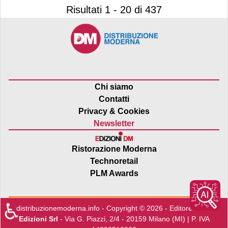
Risultati 1 - 20 di 437
Chi siamo
Contatti
Privacy & Cookies
Newsletter
Ristorazione Moderna
Technoretail
PLM Awards
♿
distribuzionemoderna.info - Copyright © 2026 - Editore:
Edra
Edizioni Srl
- Via G. Piazzi, 2/4 - 20159 Milano (MI) | P. IVA