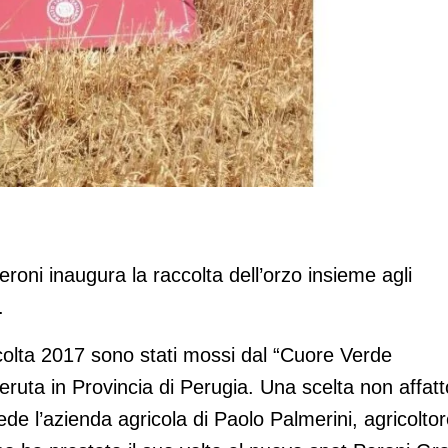
irra Peroni
eroni inaugura la raccolta dell’orzo insieme agli
.
colta 2017 sono stati mossi dal “Cuore Verde
a Deruta in Provincia di Perugia. Una scelta non affatt
ede l’azienda agricola di Paolo Palmerini, agricolto