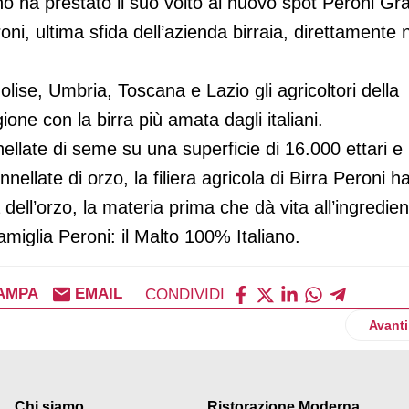
nno ha prestato il suo volto al nuovo spot Peroni Gr
i, ultima sfida dell’azienda birraia, direttamente 
lise, Umbria, Toscana e Lazio gli agricoltori della
gione con la birra più amata dagli italiani.
nellate di seme su una superficie di 16.000 ettari e
nellate di orzo, la filiera agricola di Birra Peroni h
 dell’orzo, la materia prima che dà vita all’ingredie
Famiglia Peroni: il Malto 100% Italiano.
AMPA
EMAIL
CONDIVIDI
e Freezer
Artico
Avanti
Chi siamo
Ristorazione Moderna