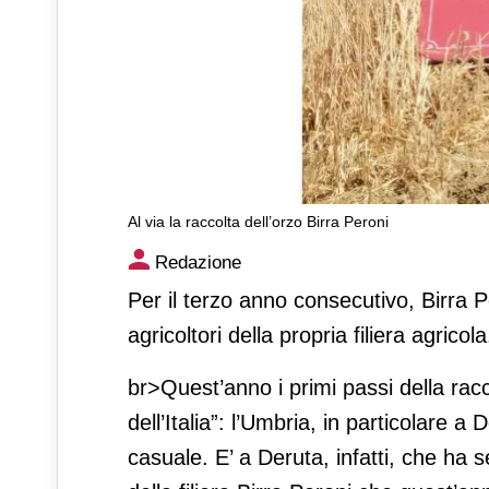
Al via la raccolta dell’orzo Birra Peroni
Al via la raccolta dell’orzo B
Redazione
Per il terzo anno consecutivo, Birra P
agricoltori della propria filiera agricola
br>Quest’anno i primi passi della rac
dell’Italia”: l’Umbria, in particolare 
casuale. E’ a Deruta, infatti, che ha s