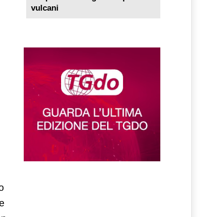
vulcani
o
re