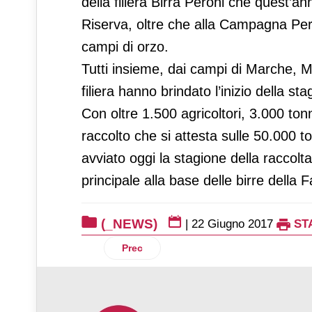
della filiera Birra Peroni che quest’a
Riserva, oltre che alla Campagna Peron
campi di orzo.
Tutti insieme, dai campi di Marche, Mo
filiera hanno brindato l’inizio della sta
Con oltre 1.500 agricoltori, 3.000 ton
raccolto che si attesta sulle 50.000 ton
avviato oggi la stagione della raccolta
principale alla base delle birre della 
(_NEWS)
|
22 Giugno 2017
ST
Articolo precedente: In arrivo Derby Blu
Prec