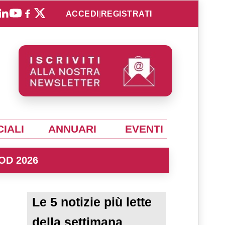
ACCEDI
|
REGISTRATI
IALI
ANNUARI
EVENTI
OD 2026
Le 5 notizie più lette
della settimana