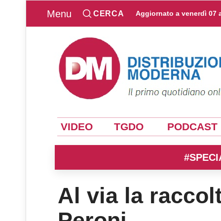
Menu
CERCA
Aggiornato a
venerdì 07 
VIDEO
TGDO
PODCAST
#SPECI
Al via la raccol
Peroni