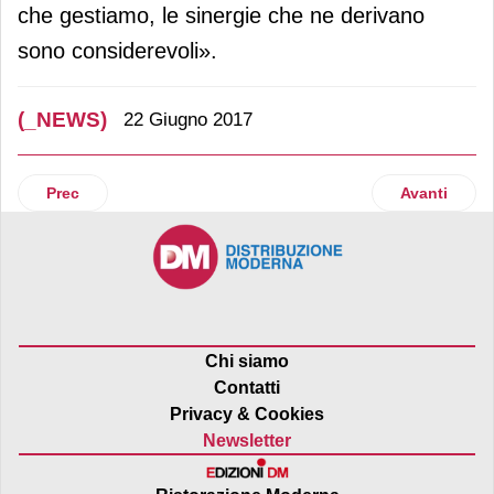
che gestiamo, le sinergie che ne derivano
sono considerevoli».
(_NEWS)
22 Giugno 2017
Articolo precedente: Al via la raccolta dell’orzo Birra Peroni
Articolo suc
Prec
Avanti
Chi siamo
Contatti
Privacy & Cookies
Newsletter