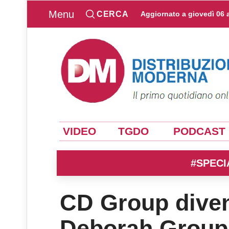
Menu
CERCA
Aggiornato a
giovedì 06 
VIDEO
TGDO
PODCAST
#SPECI
CD Group divent
Deborah Group