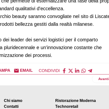
a che permette di esternalizzare una fase della prop
tandard qualitativi d'eccellenza.
rchio beauty saranno convogliate nel sito di Liscat
otti bellezza gestiti dalla realtà milanese.
ei leader dei servizi logistici per il comparto
a pluridecennale e un'innovazione costante che
imizzazione dei processi.
AMPA
EMAIL
CONDIVIDI
fforza la sua posizione sulla sostenibilità
Artico
Avanti
Chi siamo
Ristorazione Moderna
Contatti
Technoretail