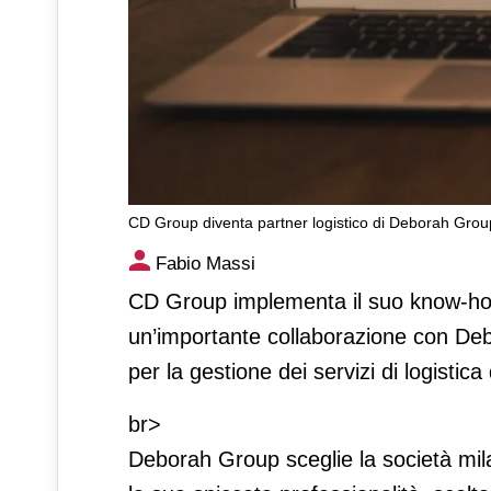
CD Group diventa partner logistico di Deborah Gro
CD Group diventa partner lo
Fabio Massi
l’ecommerce
CD Group implementa il suo know-ho
un’importante collaborazione con Deb
per la gestione dei servizi di logistic
br>
Deborah Group sceglie la società mi