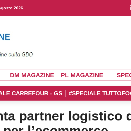
agosto 2026
DM MAGAZINE
PL MAGAZINE
SPEC
ALE CARREFOUR - GS
#SPECIALE TUTTOFO
a partner logistico 
 per l’ecommerce