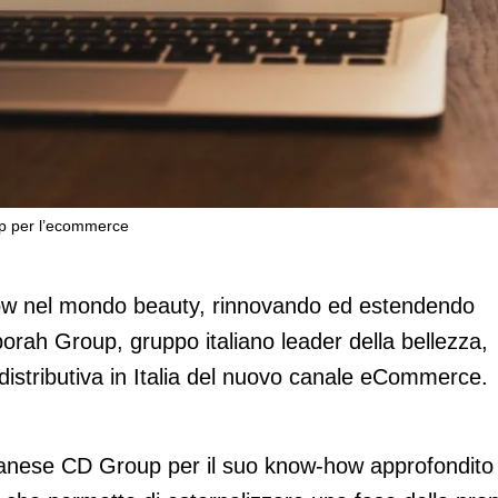
up per l’ecommerce
gistico di Deborah Group per
w nel mondo beauty, rinnovando ed estendendo
orah Group, gruppo italiano leader della bellezza,
a distributiva in Italia del nuovo canale eCommerce.
lanese CD Group per il suo know-how approfondito