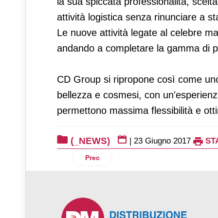
la sua spiccata professionalità, scelt
attività logistica senza rinunciare a s
Le nuove attività legate al celebre ma
andando a completare la gamma di prod
CD Group si ripropone così come uno d
bellezza e cosmesi, con un'esperienz
permettono massima flessibilità e ott
(_NEWS)
|
23 Giugno 2017
ST
Articolo precedente: Bolton Alimentari ra
Prec