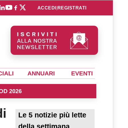
ACCEDI
|
REGISTRATI
IALI
ANNUARI
EVENTI
OD 2026
di
Le 5 notizie più lette
della settimana