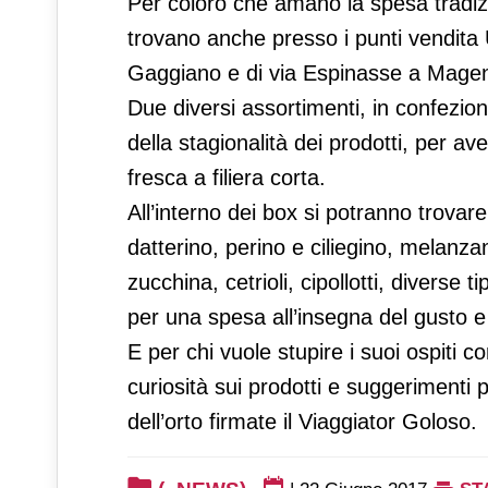
Per coloro che amano la spesa tradizio
trovano anche presso i punti vendita
Gaggiano e di via Espinasse a Magen
Due diversi assortimenti, in confezio
della stagionalità dei prodotti, per a
fresca a filiera corta.
All’interno dei box si potranno trova
datterino, perino e ciliegino, melanzan
zucchina, cetrioli, cipollotti, diverse t
per una spesa all’insegna del gusto 
E per chi vuole stupire i suoi ospiti co
curiosità sui prodotti e suggerimenti pe
dell’orto firmate il Viaggiator Goloso.