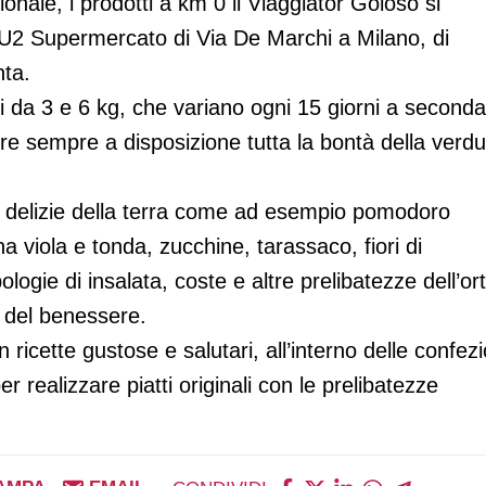
nale, i prodotti a km 0 il Viaggiator Goloso si
 U2 Supermercato di Via De Marchi a Milano, di
ta.
ni da 3 e 6 kg, che variano ogni 15 giorni a seconda
vere sempre a disposizione tutta la bontà della verd
re delizie della terra come ad esempio pomodoro
a viola e tonda, zucchine, tarassaco, fiori di
ipologie di insalata, coste e altre prelibatezze dell’or
e del benessere.
n ricette gustose e salutari, all’interno delle confezi
r realizzare piatti originali con le prelibatezze