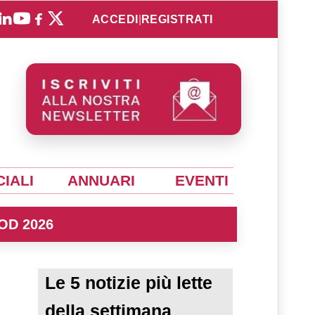
ACCEDI
|
REGISTRATI
IALI
ANNUARI
EVENTI
OD 2026
Le 5 notizie più lette
della settimana