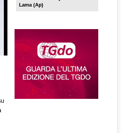
Lama (Ap)
su
a