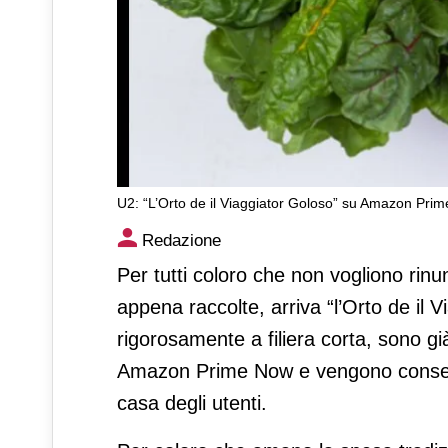
U2: “L’Orto de il Viaggiator Goloso” su Amazon Pri
U2: “L’Orto de il Viaggiato
Redazione
Per tutti coloro che non vogliono rin
appena raccolte, arriva “l’Orto de il 
rigorosamente a filiera corta, sono gi
Amazon Prime Now e vengono consegna
casa degli utenti.