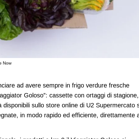
me Now
r Goloso” su Amazon Prime Now
unciare ad avere sempre in frigo verdure fresche
Viaggiator Goloso”: cassette con ortaggi di stagione,
à disponibili sullo store online di U2 Supermercato 
te, in modo rapido ed efficiente, direttamente 