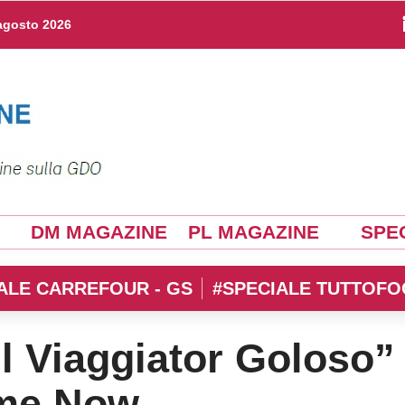
agosto 2026
DM MAGAZINE
PL MAGAZINE
SPEC
ALE CARREFOUR - GS
#SPECIALE TUTTOFO
il Viaggiator Goloso”
ime Now