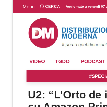
Menu
CERCA
Aggiornato a
venerdì 07 
VIDEO
TGDO
PODCAST
#SPECI
U2: “L’Orto de 
su Amazon Pr