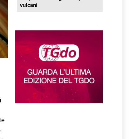
vulcani
i
te
e