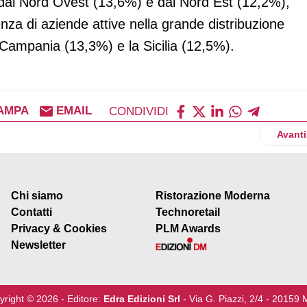
 dal Nord Ovest (13,6%) e dal Nord Est (12,2%),
za di aziende attive nella grande distribuzione
 Campania (13,3%) e la Sicilia (12,5%).
AMPA
EMAIL
CONDIVIDI
imal Equality nei confronti di gruppo Pam
Artico
Avanti
Chi siamo
Ristorazione Moderna
Contatti
Technoretail
Privacy & Cookies
PLM Awards
Newsletter
yright © 2026 - Editore:
Edra Edizioni Srl
- Via G. Piazzi, 2/4 - 20159 