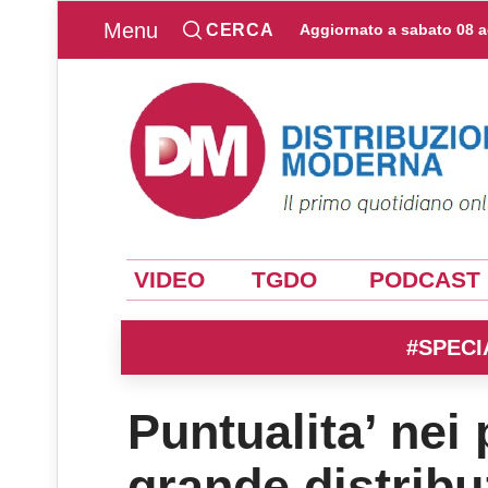
Menu
CERCA
Aggiornato a
sabato 08 
VIDEO
TGDO
PODCAST
#SPECI
Puntualita’ nei 
grande distrib