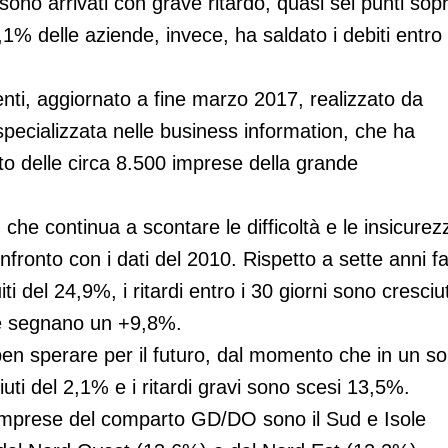
ono arrivati con grave ritardo, quasi sei punti sop
6,1% delle aziende, invece, ha saldato i debiti entro
enti, aggiornato a fine marzo 2017, realizzato da
pecializzata nelle business information, che ha
o delle circa 8.500 imprese della grande
che continua a scontare le difficoltà e le insicurez
onfronto con i dati del 2010. Rispetto a sette anni fa
 del 24,9%, i ritardi entro i 30 giorni sono cresciut
ese segnano un +9,8%.
a ben sperare per il futuro, dal momento che in un so
uti del 2,1% e i ritardi gravi sono scesi 13,5%.
 imprese del comparto GD/DO sono il Sud e Isole