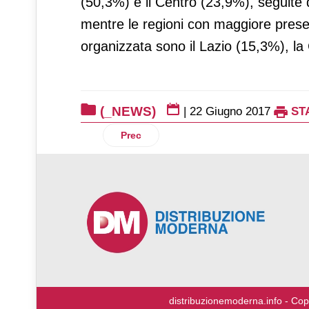
(50,3%) e il Centro (23,9%), seguite
mentre le regioni con maggiore presen
organizzata sono il Lazio (15,3%), la
(_NEWS)
|
22 Giugno 2017
ST
Articolo precedente: Il "j'accuse" di An
Prec
♿
distribuzionemoderna.info - Cop