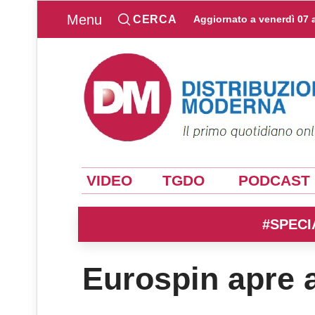
Menu
CERCA
Aggiornato a
venerdì 07 
VIDEO
TGDO
PODCAST
#SPECI
Eurospin apre 