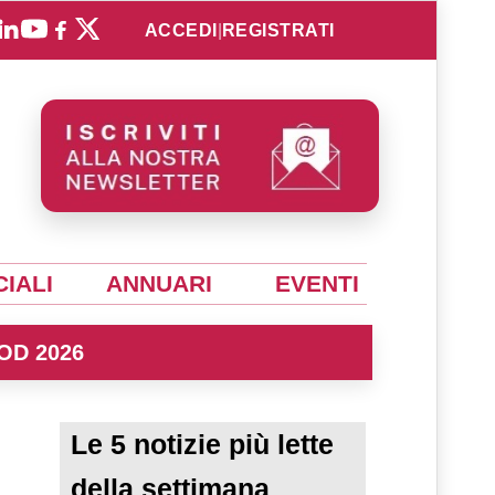
ACCEDI
|
REGISTRATI
IALI
ANNUARI
EVENTI
OD 2026
Le 5 notizie più lette
della settimana