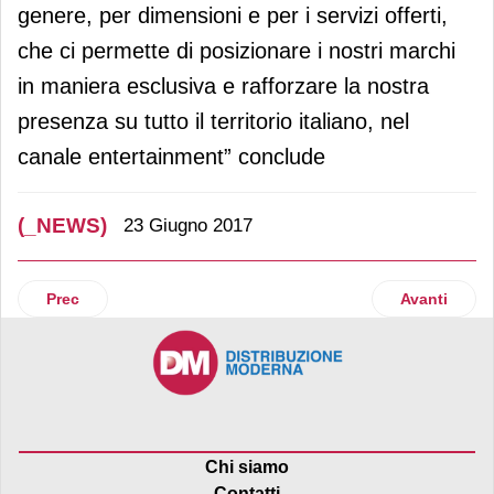
genere, per dimensioni e per i servizi offerti,
che ci permette di posizionare i nostri marchi
in maniera esclusiva e rafforzare la nostra
presenza su tutto il territorio italiano, nel
canale entertainment” conclude
(_NEWS)
23 Giugno 2017
Articolo precedente: La linea di estratti Insal’Arte si ampl
Articolo suc
Prec
Avanti
Chi siamo
Contatti