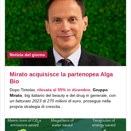
Notizia del giorno
Mirato acquisisce la partenopea Alga
Bio
Dopo Tintolav,
rilevata al 55% in dicembre
,
Gruppo
Mirato
, big italiano del beauty e del drug in generale,
con
un fatturato 2023 di 270 milioni di euro
, prosegue nella
propria strategia di crescita...