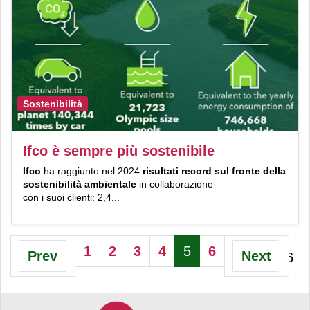
Sostenibilità
Ifco è sempre più sostenibile
Ifco
ha raggiunto nel 2024
risultati
record sul fronte della
sostenibilità ambientale
in collaborazione
con i suoi clienti: 2,4...
1
2
3
4
5
6
Prev
Next
Pagina 5 di 6