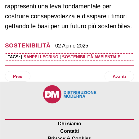
rappresenti una leva fondamentale per
costruire consapevolezza e dissipare i timori
gettando le basi per un futuro più sostenibile».
SOSTENIBILITÀ
02 Aprile 2025
TAGS:
|
SANPELLEGRINO
|
SOSTENIBILITÀ AMBIENTALE
Articolo precedente: Lidl rinnova l'impegno nella valorizzaz
Articolo suc
Prec
Avanti
Chi siamo
Contatti
Privacy & Cookies