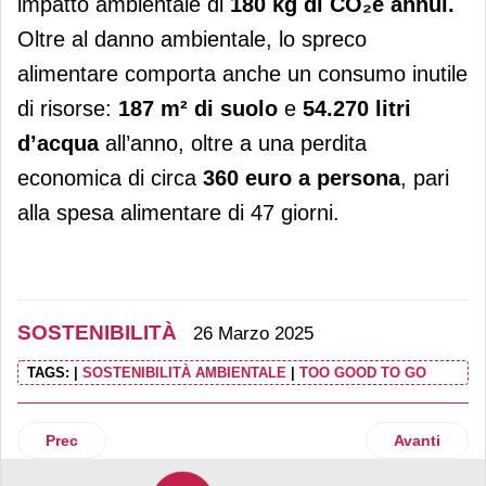
impatto ambientale di
180 kg di CO₂e annui.
Oltre al danno ambientale, lo spreco
alimentare comporta anche un consumo inutile
di risorse:
187 m² di suolo
e
54.270 litri
d’acqua
all’anno, oltre a una perdita
economica di circa
360 euro a persona
, pari
alla spesa alimentare di 47 giorni.
SOSTENIBILITÀ
26 Marzo 2025
TAGS:
|
SOSTENIBILITÀ AMBIENTALE
|
TOO GOOD TO GO
Articolo precedente: Deco Industrie sostiene Marinando 2.
Articolo suc
Prec
Avanti