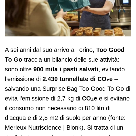
Too Good To Go, a Torino salvati oltre
A sei anni dal suo arrivo a Torino,
Too Good
900 mila pasti
To Go
traccia un bilancio delle sue attività:
sono oltre
900 mila i pasti salvati
, evitando
l’emissione di
2.430 tonnellate di CO₂e
–
salvando una Surprise Bag Too Good To Go di
evita l’emissione di 2,7 kg di
CO₂e
e si evitano
il consumo non necessario di 810 litri di
d’acqua e di 2,8 m2 di suolo per anno (fonte:
Merieux Nutriscience | Blonk). Si tratta di un