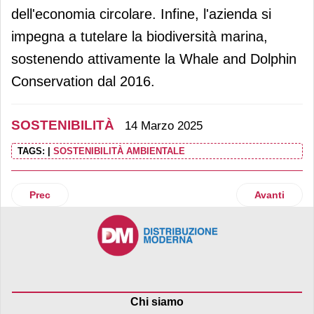
dell'economia circolare. Infine, l'azienda si
impegna a tutelare la biodiversità marina,
sostenendo attivamente la Whale and Dolphin
Conservation dal 2016.
SOSTENIBILITÀ
14 Marzo 2025
TAGS:
|
SOSTENIBILITÀ AMBIENTALE
Articolo precedente: Prosegue la crescita dei prodotti con 
Articolo su
Prec
Avanti
Chi siamo