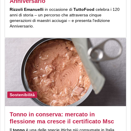
Anniversario
Rizzoli Emanuelli
in occasione di
TuttoFood
celebra i 120
anni di storia – un percorso che attraversa cinque
generazioni di maestri acciugai – e presenta l'edizione
Anniversario.
Sostenibilità
Tonno in conserva: mercato in
flessione ma cresce il certificato Msc
Il
tonno
è una delle specie ittiche più consumate in Italia,