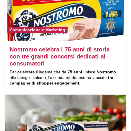
Comunicazione e Marketing
Nostromo celebra i 75 anni di storia
con tre grandi concorsi dedicati ai
consumatori
Per celebrare il legame che da
75 anni
unisce
Nostromo
alle famiglie italiane, l’azienda modenese ha lanciato
tre
campagne di shopper engagement
.