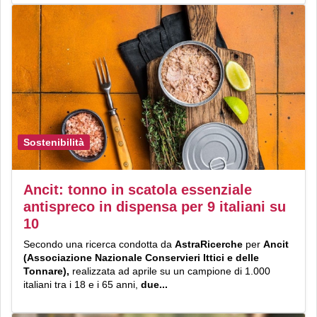
Sostenibilità
Ancit: tonno in scatola essenziale
antispreco in dispensa per 9 italiani su
10
Secondo una ricerca condotta da
AstraRicerche
per
Ancit
(Associazione Nazionale Conservieri Ittici e delle
Tonnare),
realizzata ad aprile su un campione di 1.000
italiani tra i 18 e i 65 anni,
due...