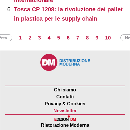
Tosca CP 1208: la rivoluzione dei pallet
in plastica per le supply chain
1
2
3
4
5
6
7
8
9
10
Prev
Ne
Chi siamo
Contatti
Privacy & Cookies
Newsletter
Ristorazione Moderna