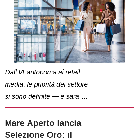
Dall’IA autonoma ai retail
media, le priorità del settore
si sono definite — e sarà a
Parigi che i leader le
metteranno in pratica.
Mare Aperto lancia
Selezione Oro: il