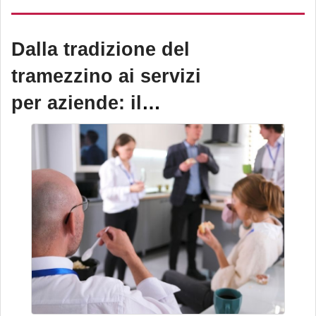
sgocciolato, 25% olio EVO
e apertura easy peel.
Dalla tradizione del
tramezzino ai servizi
per aziende: il
modello che parla a
Torino