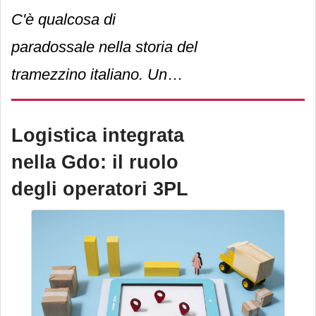
C'è qualcosa di
paradossale nella storia del
tramezzino italiano. Un
prodotto semplice,
diventato simbolo della
Logistica integrata
pausa veloce per
nella Gdo: il ruolo
eccellenza, uno degli
degli operatori 3PL
alimenti più adattabili al
cambiamento dei consumi
urbani. Compatibile con
qualsiasi contesto: un