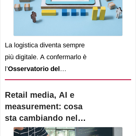
ufficio come una sala
riunioni, un evento
aziendale come una pausa
caffè tra colleghi.
La logistica diventa sempre
più digitale. A confermarlo è
l’
Osservatorio del
Politecnico di Milano
,
secondo il quale “un terzo
Retail media, AI e
delle aziende italiane ha
measurement: cosa
progetti di AI nella
sta cambiando nel
logistica”, a fronte di una
2026