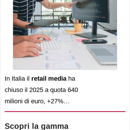
crescita sia delle soluzioni
green sia di quelle
effettivamente correlate
all’intelligenza artificiale
generativa.
In Italia il
retail media
ha
chiuso il 2025 a quota 640
milioni di euro, +27%
rispetto all'anno prima, e gli
Osservatori del Politecnico
Scopri la gamma