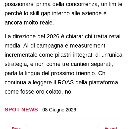
posizionarsi prima della concorrenza, un limite
perché lo skill gap interno alle aziende è
ancora molto reale.
La direzione del 2026 è chiara: chi tratta retail
media, AI di campagna e measurement
incrementale come pilastri integrati di un'unica
strategia, e non come tre cantieri separati,
parla la lingua del prossimo triennio. Chi
continua a leggere il ROAS della piattaforma
come fosse oro colato, no.
SPOT NEWS
08 Giugno 2026
Articolo precedente: Logistica integrata nella Gdo: il ruolo
Articolo suc
Prec
Avanti