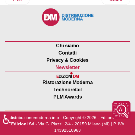
Chi siamo
Contatti
Privacy & Cookies
Newsletter
Ristorazione Moderna
Technoretail
PLM Awards
♿
distribuzionemoderna.info - Copyright © 2026 - Editore:
Edra
Edizioni Srl
- Via G. Piazzi, 2/4 - 20159 Milano (MI) | P. IVA
14392510963