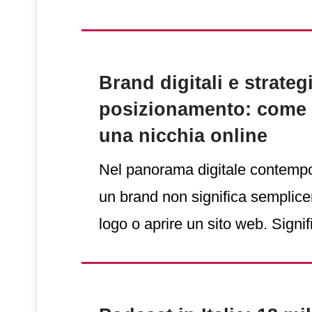
materiali per il marketing, doc
operativa e contenuti destinati 
internazionali richiedono oggi ve
Brand digitali e strateg
produzione, coerenza visiva e c
posizionamento: come 
adattamento linguistico.
una nicchia online
Nel panorama digitale contempo
un brand non significa semplic
logo o aprire un sito web. Signi
spazio mentale preciso nella men
In mercati sempre più saturi, la
“esserci”, ma essere riconoscibil