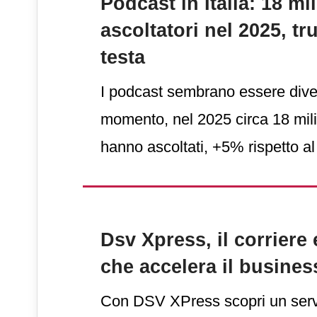
Podcast in Italia: 18 mil
ascoltatori nel 2025, tr
testa
I podcast sembrano essere divent
momento, nel 2025 circa 18 milion
hanno ascoltati, +5% rispetto a
sessione media è di circa 28 mi
pare, i podcast si combinano ben
quotidiani perché tra un episodio 
Dsv Xpress, il corriere
italiani si rilassano, dai giochi al
che accelera il busines
casino
online. Di certo, la como
Con DSV XPress scopri un serv
ascoltare direttamente dallo sm