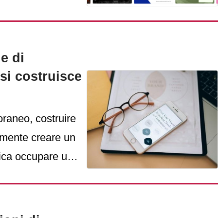
umentazione
a mercati
locità di
ie di
apacità di
si costruisce
raneo, costruire
emente creare un
fica occupare uno
te degli utenti.
 vera sfida non è
i.