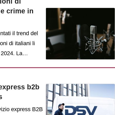
ioni di
ue crime in
ati il trend del
i di italiani li
l 2024. La
nuti. A quanto
e con i rituali
e l'altro gli
 express b2b
le partite sui
s
dità di poter
izio express B2B
artphone in