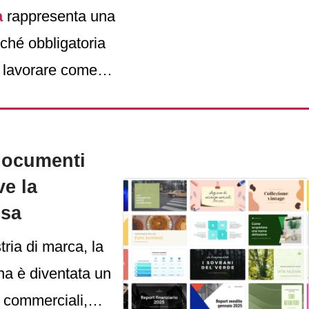
a
rappresenta una
ché obbligatoria
o lavorare come
 a maneggiare i
di quanti sono
one e
 documenti
, condizionatori,
ve la
esa
tria di marca, la
na è diventata un
i commerciali,