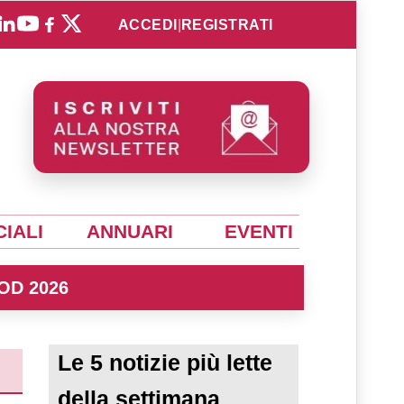
ACCEDI
|
REGISTRATI
IALI
ANNUARI
EVENTI
OD 2026
Le 5 notizie più lette
della settimana