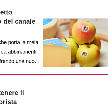
etto
o del canale
 che porta la mela
 crea abbinamenti
offrendo una nuova
ner commerciali.
enere il
orista