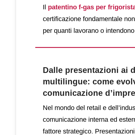
Il
patentino f-gas per frigorist
certificazione fondamentale non
per quanti lavorano o intendon
tecnici del freddo
e si trovano
gas fluorurati. È questo il caso 
attivi nell’installazione, riparazi
Dalle presentazioni ai
manutenzione di pompe di calore
multilingue: come evol
ecc.
comunicazione d’impr
Nel mondo del retail e dell’indus
comunicazione interna ed ester
fattore strategico. Presentazion