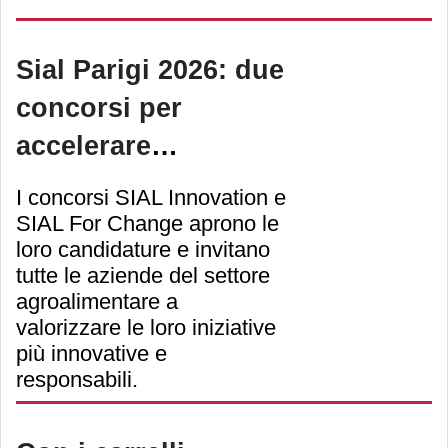
2026, con tre giorni di
innovazione, discussioni
Sial Parigi 2026: due
strategiche e idee
concorsi per
rivoluzionarie. L'evento si
accelerare
svolge al Paris Expo Porte
l'innovazione e la
I concorsi SIAL Innovation e
de Versailles, dalle 9:00 alle
transizione
SIAL For Change aprono le
loro candidature e invitano
17:30 il 15 e 16 settembre,
sostenibile
tutte le aziende del settore
con chiusura alle 16:00 il 17
agroalimentare a
valorizzare le loro iniziative
settembre.
più innovative e
responsabili.