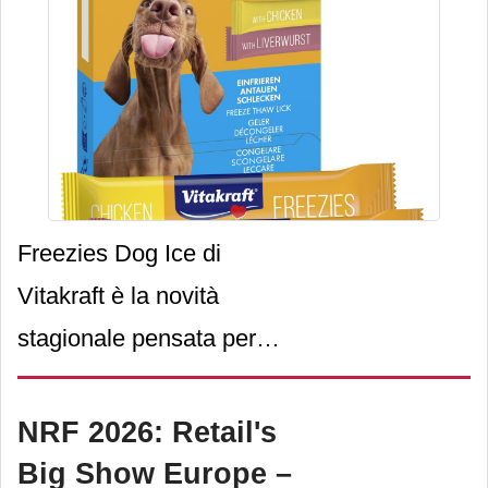
Freezies Dog Ice di
Vitakraft è la novità
stagionale pensata per
rinfrescare il cane in modo
semplice e gustoso durante
NRF 2026: Retail's
i mesi più caldi.
Big Show Europe –