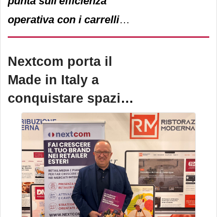
punta sull'efficienza
operativa con i carrelli
retrattili Ri14-Ri18:
compatti, sicuri ed
Nextcom porta il
ergonomici per retail e
Made in Italy a
distribuzione.
conquistare spazio
nella gdo
internazionale