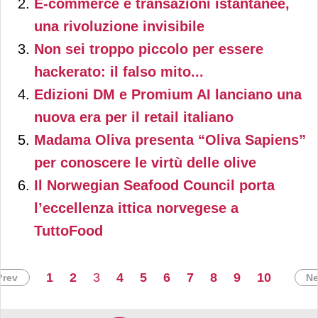
E-commerce e transazioni istantanee,
una rivoluzione invisibile
Non sei troppo piccolo per essere
hackerato: il falso mito...
Edizioni DM e Promium AI lanciano una
nuova era per il retail italiano
Madama Oliva presenta “Oliva Sapiens”
per conoscere le virtù delle olive
Il Norwegian Seafood Council porta
l’eccellenza ittica norvegese a
TuttoFood
1
2
3
4
5
6
7
8
9
10
Prev
Ne