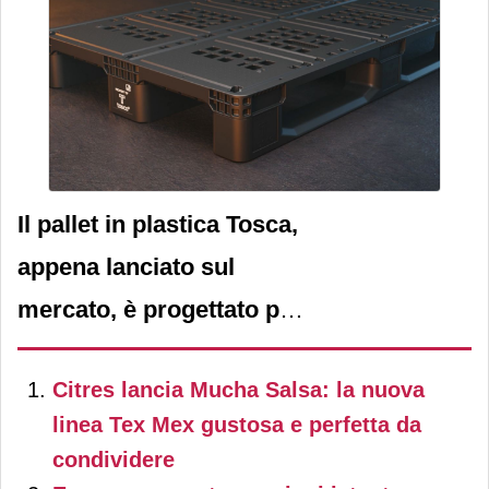
Il pallet in plastica Tosca,
appena lanciato sul
mercato, è progettato per
essere migliore, più
Citres lancia Mucha Salsa: la nuova
sicuro, più resistente e
linea Tex Mex gustosa e perfetta da
circolare per le moderne
condividere
supply chain europee.