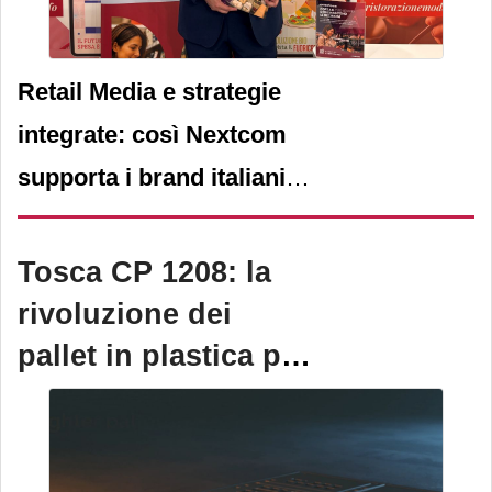
Retail Media e strategie
integrate: così Nextcom
supporta i brand italiani
nel rafforzare visibilità,
posizionamento e vendite
Tosca CP 1208: la
nella gdo internazionale
rivoluzione dei
pallet in plastica per
le supply chain