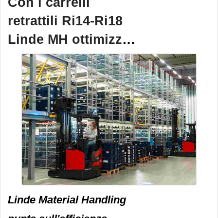
Con i carrelli
retrattili Ri14-Ri18
Linde MH ottimizza
la logistica di
magazzino
Linde Material Handling