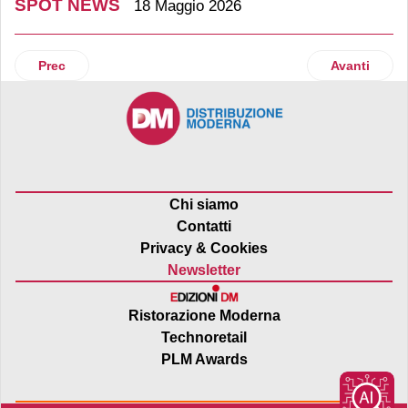
SPOT NEWS
18 Maggio 2026
Articolo precedente: Sial Parigi 2026: due concorsi per acce
Articolo suc
Prec
Avanti
Chi siamo
Contatti
Privacy & Cookies
Newsletter
Ristorazione Moderna
Technoretail
PLM Awards