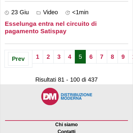
23 Giu
Video
<1min
Esselunga entra nel circuito di
pagamento Satispay
1
2
3
4
5
6
7
8
9
Prev
Risultati 81 - 100 di 437
Chi siamo
Contatti