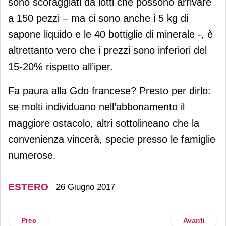
sono scoraggiati da lotti che possono arrivare
a 150 pezzi – ma ci sono anche i 5 kg di
sapone liquido e le 40 bottiglie di minerale -, è
altrettanto vero che i prezzi sono inferiori del
15-20% rispetto all’iper.
Fa paura alla Gdo francese? Presto per dirlo:
se molti individuano nell’abbonamento il
maggiore ostacolo, altri sottolineano che la
convenienza vincerà, specie presso le famiglie
numerose.
ESTERO
26 Giugno 2017
Articolo precedente: Natura Cosméticos conquista The Bod
Articolo suc
Prec
Avanti