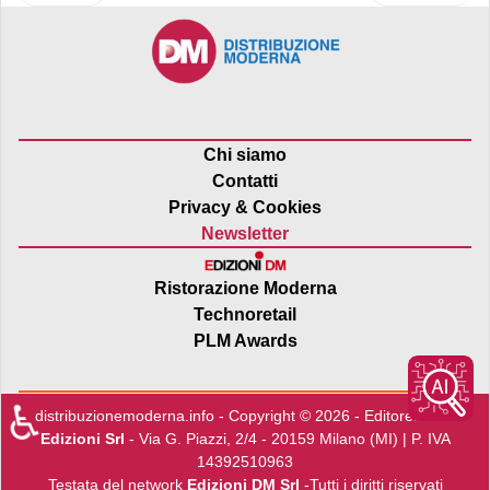
Chi siamo
Contatti
Privacy & Cookies
Newsletter
Ristorazione Moderna
Technoretail
PLM Awards
♿
distribuzionemoderna.info - Copyright © 2026 - Editore:
Edra
Edizioni Srl
- Via G. Piazzi, 2/4 - 20159 Milano (MI) | P. IVA
14392510963
Testata del network
Edizioni DM Srl
-Tutti i diritti riservati