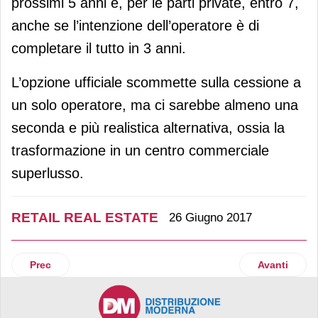
prossimi 5 anni e, per le parti private, entro 7,
anche se l’intenzione dell’operatore è di
completare il tutto in 3 anni.
L’opzione ufficiale scommette sulla cessione a
un solo operatore, ma ci sarebbe almeno una
seconda e più realistica alternativa, ossia la
trasformazione in un centro commerciale
superlusso.
RETAIL REAL ESTATE
26 Giugno 2017
Articolo precedente: Oriocenter: un milione di visitatori in
Articolo suc
Prec
Avanti