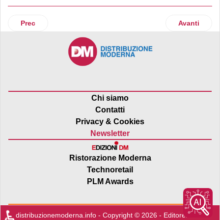
Articolo precedente: Lovable si espande in Piemonte
Articolo suc
Prec
Avanti
Chi siamo
Contatti
Privacy & Cookies
Newsletter
Ristorazione Moderna
Technoretail
PLM Awards
♿
distribuzionemoderna.info - Copyright © 2026 - Editore:
Edra