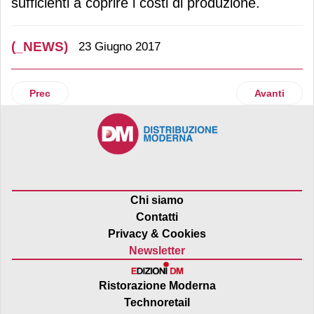
sufficienti a coprire i costi di produzione.
(_NEWS)
23 Giugno 2017
Articolo precedente: Grom, al via la campagna istituzionale
Articolo suc
Prec
Avanti
Chi siamo
Contatti
Privacy & Cookies
Newsletter
Ristorazione Moderna
Technoretail