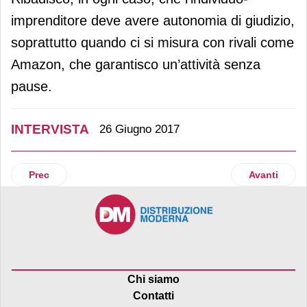
imprenditore deve avere autonomia di giudizio,
soprattutto quando ci si misura con rivali come
Amazon, che garantisco un’attività senza
pause.
INTERVISTA
26 Giugno 2017
Articolo precedente: Maniele Tasca: “Ecco il mio program
Articolo suc
Prec
Avanti
Chi siamo
Contatti