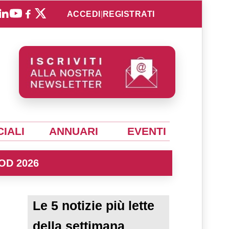
ACCEDI
|
REGISTRATI
IALI
ANNUARI
EVENTI
OD 2026
Le 5 notizie più lette
della settimana