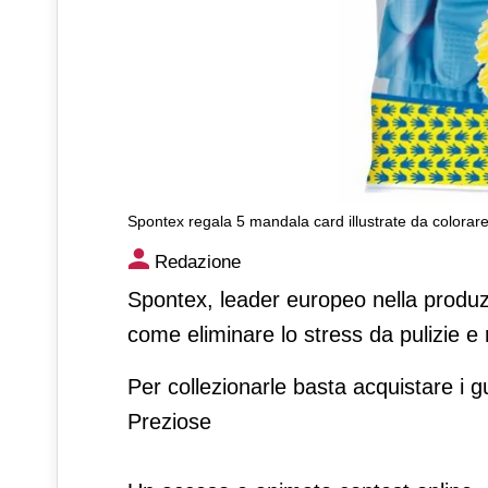
Spontex regala 5 mandala card illustrate da colorar
Spontex regala 5 mandala car
Redazione
Spontex, leader europeo nella produzi
come eliminare lo stress da pulizie e 
Per collezionarle basta acquistare i g
Preziose