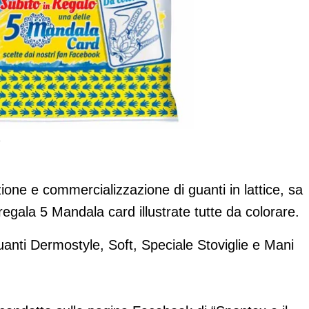
e
d illustrate da colorare
one e commercializzazione di guanti in lattice, sa
regala 5 Mandala card illustrate tutte da colorare.
uanti Dermostyle, Soft, Speciale Stoviglie e Mani