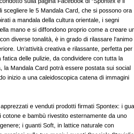
condotto sulla pagina Facebook di “Spontex e il
di scegliere le 5 Mandala Card, che si possono ora
pirati a mandala della cultura orientale, i segni
della mano e si diffondono proprio come a creare u
on diverse tonalità, è in grado di rilassare l’animo 
riore. Un’attività creativa e rilassante, perfetta per
 fatica delle pulizie, da condividere con tutta la
ta, la Mandala Card potrà essere postata sui social
 inizio a una caleidoscopica catena di immagini
pprezzati e venduti prodotti firmati Spontex: i gua
di cotone e bambù rivestito esternamente da uno
o genere; i guanti Soft, in lattice naturale con