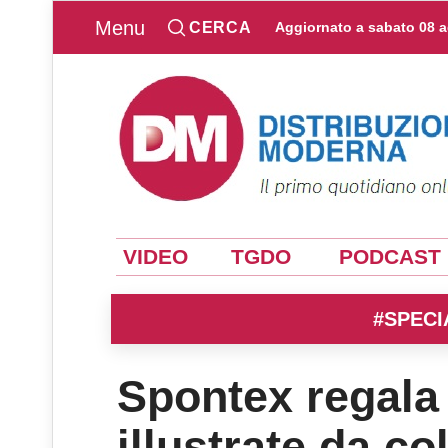
Menu
CERCA
Aggiornato a
sabato 08 
VIDEO
TGDO
PODCAST
#SPECI
Spontex regala
illustrate da co