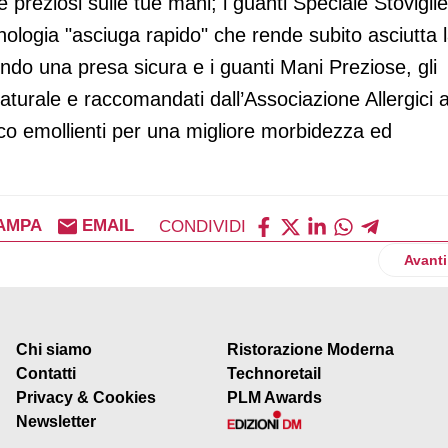
 preziosi sulle tue mani; i guanti Speciale Stoviglie
ecnologia "asciuga rapido" che rende subito asciutta 
ndo una presa sicura e i guanti Mani Preziose, gli
 naturale e raccomandati dall’Associazione Allergici a
ianco emollienti per una migliore morbidezza ed
AMPA
EMAIL
CONDIVIDI
 Benedetto si aggiudica il Superior Taste Award
Artico
Avanti
Chi siamo
Ristorazione Moderna
Contatti
Technoretail
Privacy & Cookies
PLM Awards
Newsletter