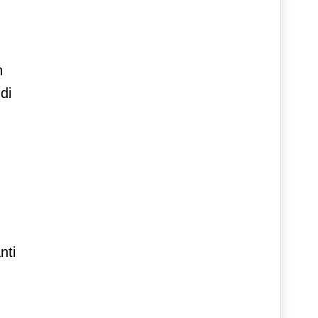
n
di
nti