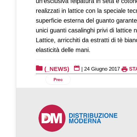
un’esclusiva felpatura in seta e cotone
realizzati in lattice con la speciale t
superficie esterna del guanto garante
unici guanti casalinghi privi di lattice
Lattice, arricchiti da estratti di tè b
elasticità delle mani.
(_NEWS)
|
24 Giugno 2017
ST
Articolo precedente: Acqua Minerale San
Prec