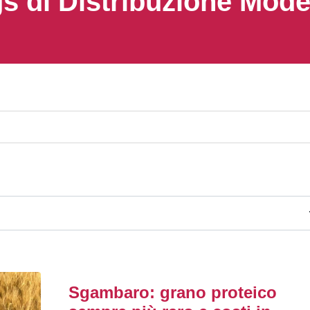
s di Distribuzione Mod
Sgambaro: grano proteico