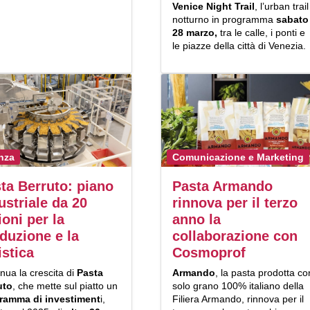
Venice Night Trail
, l’urban trail
notturno in programma
sabato
28 marzo,
tra le calle, i ponti e
le piazze della città di Venezia.
nza
Comunicazione e Marketing
ta Berruto: piano
Pasta Armando
ustriale da 20
rinnova per il terzo
ioni per la
anno la
duzione e la
collaborazione con
istica
Cosmoprof
nua la crescita di
Pasta
Armando
, la pasta prodotta co
uto
, che mette sul piatto un
solo grano 100% italiano della
ramma di investiment
i,
Filiera Armando, rinnova per il