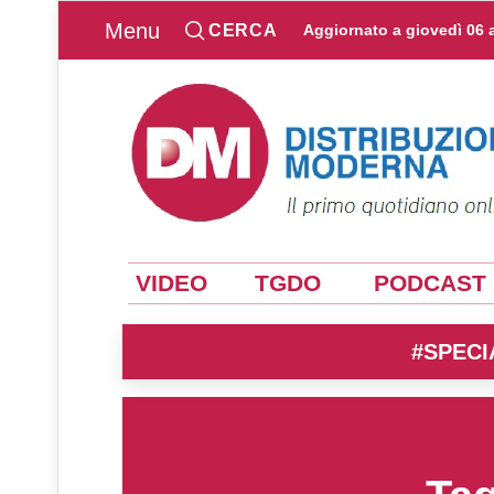
Menu
CERCA
Aggiornato a
giovedì 06 
VIDEO
TGDO
PODCAST
#SPECI