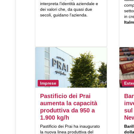
interpreta l’identità aziendale e
compl
dei valori che, da quasi due
setto
secoli, guidano l'azienda.
in cr
Ital
Imprese
Este
Pastificio dei Prai
Bar
aumenta la capacità
inv
produttiva da 950 a
sul
1.900 kg/h
Ne
Pastificio dei Prai ha inaugurato
Baril
la nuova linea produttiva del
dolla