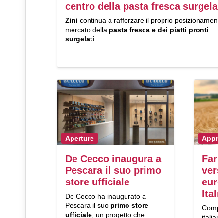
centro della pasta fresca surgela
Zini
continua a rafforzare il proprio posizionamen
mercato della
pasta fresca e dei piatti pronti
surgelati
.
Aperture
Appr
De Cecco inaugura a
Far
Pescara il suo primo
ver
store ufficiale
eur
Ita
De Cecco ha inaugurato a
Pescara il suo
primo
store
Comp
ufficiale
, un progetto che
itali