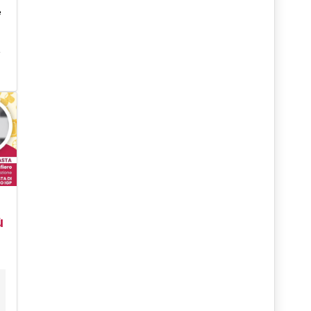
e
e
ù