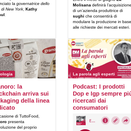
nciato la
governatrice dello
Molisana
definirà l’acquisizion
o di New York
,
Kathy
di un’azienda produttrice di
hul
.
sughi
che consentirà di
modulare la produzione in bas
alle richieste dei mercati esteri.
ologia
La parola agli esperti
noro: la
Podcast: I prodotti
ckchain arriva sui
Dop e Igp sempre pi
kaging della linea
ricercati dai
icato
consumatori
casione di TuttoFood,
oro
presenta
oluzione del proprio