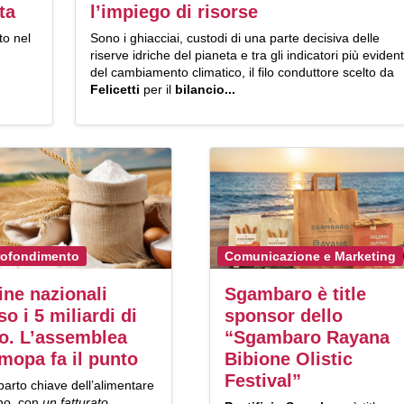
ta
l’impiego di risorse
to nel
Sono i ghiacciai, custodi di una parte decisiva delle
riserve idriche del pianeta e tra gli indicatori più evident
del cambiamento climatico, il filo conduttore scelto da
Felicetti
per il
bilancio...
ofondimento
Comunicazione e Marketing
ine nazionali
Sgambaro è title
so i 5 miliardi di
sponsor dello
o. L’assemblea
“Sgambaro Rayana
lmopa fa il punto
Bibione Olistic
Festival”
arto chiave dell’alimentare
ano, con
un fatturato