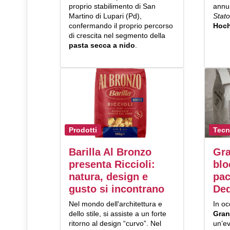
proprio stabilimento di San
annu
Martino di Lupari (Pd),
Stat
confermando il proprio percorso
Hoc
di crescita nel segmento della
pasta secca a nido
.
Prodotti
Tecn
Barilla Al Bronzo
Gra
presenta Riccioli:
blo
natura, design e
pac
gusto si incontrano
Ded
Nel mondo dell'architettura e
In oc
dello stile, si assiste a un forte
Gran
ritorno al design “curvo”. Nel
un’ev