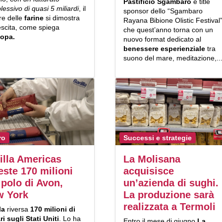
Pastificio Sgambaro
è title
essivo di quasi 5 miliardi
, il
sponsor dello “Sgambaro
re delle
farine
si dimostra
Rayana Bibione Olistic Festival”
escita, come spiega
che quest’anno torna con un
mopa.
nuovo format dedicato al
benessere esperienziale
tra
suono del mare, meditazione,..
ro
Successi e strategie
illa Americas
La Molisana
este 170 milioni
acquisisce
 polo di Avon,
un’azienda di sughi.
w York
La produzione sarà
realizzata a Termoli
la
riversa
170 milioni di
ri sugli Stati Uniti
. Lo ha
Entro il mese di giugno
La