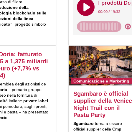
rso di filiera:
roduzione della
ologia blockchain sulle
ezioni della linea
icato”
, progetto simbolo
..
Doria: fatturato
5 a 1,375 miliardi
euro (+7,7% vs
4)
Comunicazione e Marketing
emblea degli azionisti de
oria
–
primario gruppo
Sgambaro è official
eo nella fornitura di
supplier della Venice
alità italiane
private label
ui pomodoro, sughi pronti,
Night Trail con il
mi e pasta – ha presentato
Pasta Party
ancio...
Sgambaro
torna a essere
official supplier della
Cmp