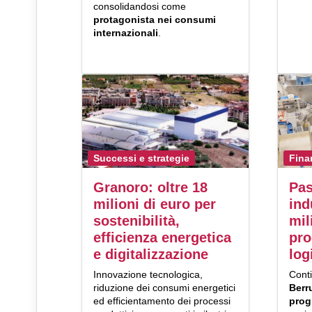
consolidandosi come
protagonista nei consumi
internazionali
.
Successi e strategie
Fina
Granoro: oltre 18
Pas
milioni di euro per
ind
sostenibilità,
mil
efficienza energetica
pro
e digitalizzazione
log
Innovazione tecnologica,
Conti
riduzione dei consumi energetici
Berr
ed efficientamento dei processi
prog