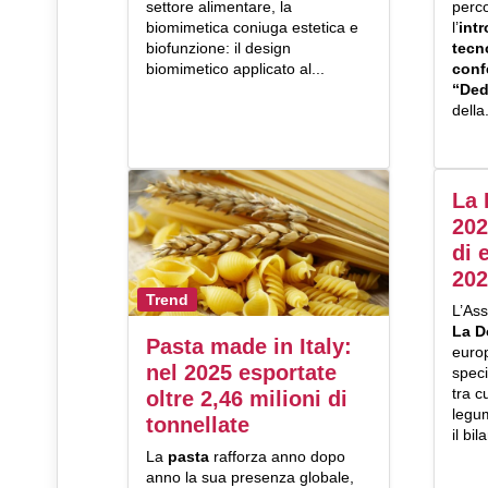
settore alimentare, la
perco
biomimetica coniuga estetica e
l’
int
biofunzione: il design
tecn
biomimetico applicato al...
conf
“Ded
della.
La 
202
di 
202
Trend
L’Ass
La D
Pasta made in Italy:
europ
nel 2025 esportate
speci
tra c
oltre 2,46 milioni di
legu
tonnellate
il bil
La
pasta
rafforza anno dopo
anno la sua presenza globale,