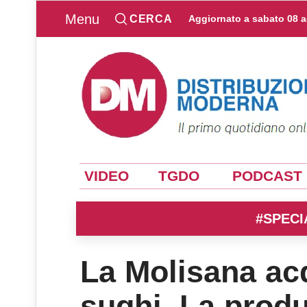
Menu
CERCA
Aggiornato a
sabato 08 
VIDEO
TGDO
PODCAST
#SPECI
La Molisana ac
sughi. La produ