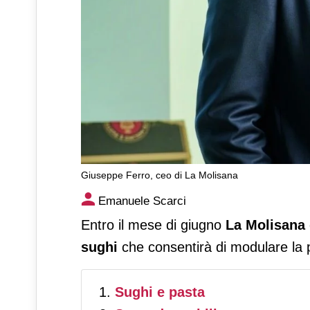
Giuseppe Ferro, ceo di La Molisana
La Molisana acquisisce un’a
Emanuele Scarci
realizzata a Termoli
Entro il mese di giugno
La Molisana
sughi
che consentirà di modulare la p
Sughi e pasta