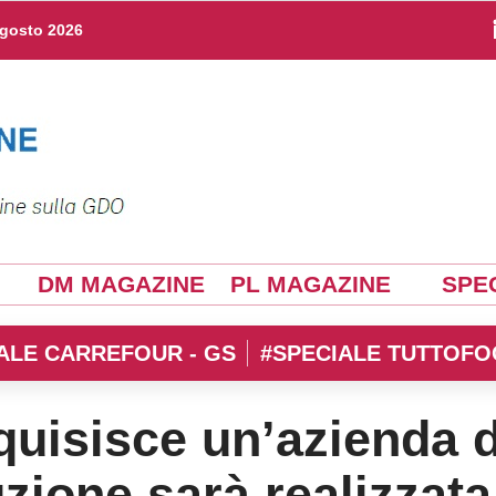
agosto 2026
DM MAGAZINE
PL MAGAZINE
SPEC
ALE CARREFOUR - GS
#SPECIALE TUTTOFO
quisisce un’azienda d
zione sarà realizzata