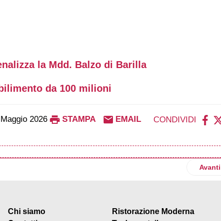
enalizza la Mdd. Balzo di Barilla
bilimento da 100 milioni
 Maggio 2026
STAMPA
EMAIL
CONDIVIDI
raggiungono i 4 miliardi nel primo trimestre 2026
Artico
Avanti
Chi siamo
Ristorazione Moderna