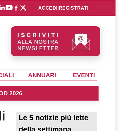
ACCEDI
|
REGISTRATI
IALI
ANNUARI
EVENTI
OD 2026
i
Le 5 notizie più lette
della settimana