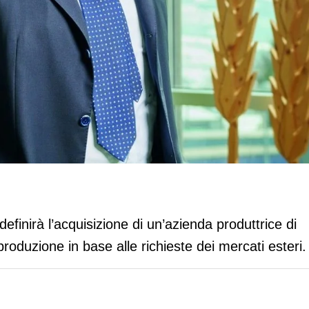
zienda di sughi. La produzione sarà
definirà l’acquisizione di un’azienda produttrice di
roduzione in base alle richieste dei mercati esteri.