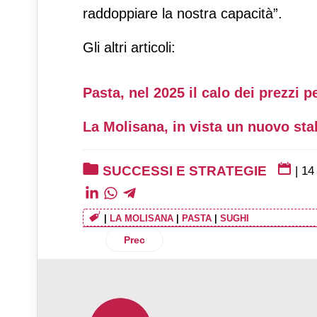
raddoppiare la nostra capacità”.
Gli altri articoli:
Pasta, nel 2025 il calo dei prezzi p
La Molisana, in vista un nuovo sta
SUCCESSI E STRATEGIE
|
14
|
LA MOLISANA
|
PASTA
|
SUGHI
Articolo precedente: Action: le vendite 
Prec