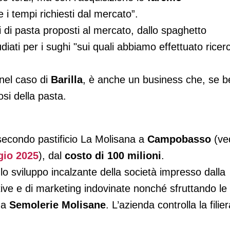
i tempi richiesti dal mercato”.
i di pasta proposti al mercato, dallo spaghetto
udiati per i sughi "sui quali abbiamo effettuato ricer
 nel caso di
Barilla
, è anche un business che, se b
si della pasta.
 secondo pastificio La Molisana a
Campobasso
(ve
gio 2025
), dal
costo di 100 milioni
.
 lo sviluppo incalzante della società impresso dalla
tive e di marketing indovinate nonché sfruttando le
o a
Semolerie Molisane
. L’azienda controlla la filie