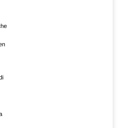
che
en
di
ra