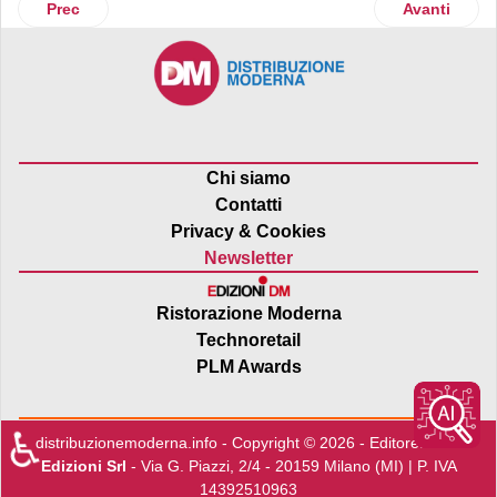
Articolo precedente: Parma Promenade: Half Price, Mango e 
Articolo su
Prec
Avanti
Chi siamo
Contatti
Privacy & Cookies
Newsletter
Ristorazione Moderna
Technoretail
PLM Awards
♿
distribuzionemoderna.info - Copyright © 2026 - Editore:
Edra
Edizioni Srl
- Via G. Piazzi, 2/4 - 20159 Milano (MI) | P. IVA
14392510963