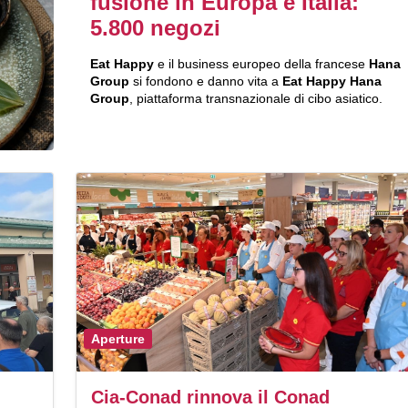
fusione in Europa e Italia:
5.800 negozi
Eat Happy
e il business europeo della francese
Hana
Group
si fondono e danno vita a
Eat Happy Hana
Group
, piattaforma transnazionale di cibo asiatico.
Aperture
Cia-Conad rinnova il Conad