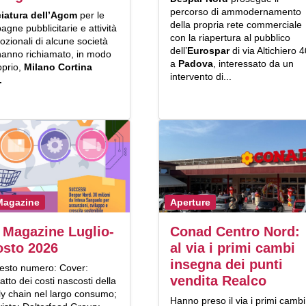
percorso di ammodernamento
iatura dell’Agcm
per le
della propria rete commerciale
gne pubblicitarie e attività
con la riapertura al pubblico
zionali di alcune società
dell’
Eurospar
di via Altichiero 
hanno richiamato, in modo
a
Padova
, interessato da un
oprio,
Milano Cortina
intervento di...
.
Magazine
Aperture
Magazine Luglio-
Conad Centro Nord:
sto 2026
al via i primi cambi
insegna dei punti
uesto numero: Cover:
vendita Realco
atto dei costi nascosti della
ly chain nel largo consumo;
Hanno preso il via i primi cambi