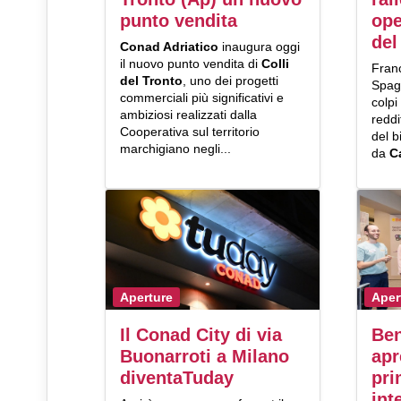
punto vendita
ope
del
Conad Adriatico
inaugura oggi
il nuovo punto vendita di
Colli
Franc
del Tronto
, uno dei progetti
Spagn
commerciali più significativi e
colpi
ambiziosi realizzati dalla
reddi
Cooperativa sul territorio
del b
marchigiano negli...
da
C
Aperture
Aper
Il Conad City di via
Ben
Buonarroti a Milano
apr
diventaTuday
pri
int