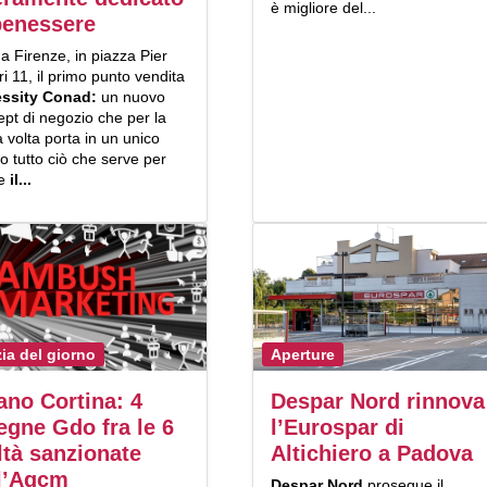
è migliore del...
benessere
a Firenze, in piazza Pier
ri 11, il primo punto vendita
ssity Conad:
un nuovo
pt di negozio che per la
 volta porta in un unico
o tutto ciò che serve per
re
il...
zia del giorno
Aperture
ano Cortina: 4
Despar Nord rinnova
egne Gdo fra le 6
l’Eurospar di
ltà sanzionate
Altichiero a Padova
l’Agcm
Despar Nord
prosegue il