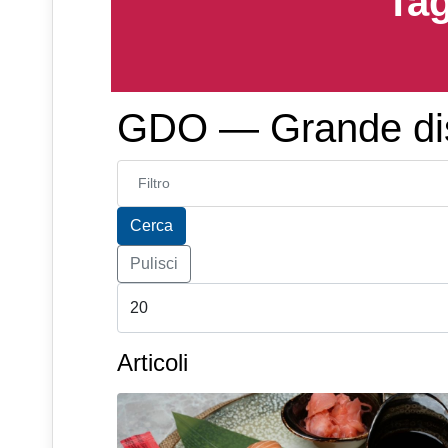
Tag
GDO — Grande dis
Inserisci parte del titolo
Cerca
Pulisci
Articoli