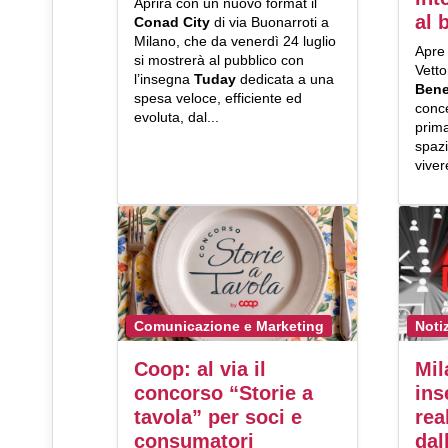
Aprirà con un nuovo format il
al 
Conad City
di via Buonarroti a
Milano, che da venerdì 24 luglio
Apre 
si mostrerà al pubblico con
Vetto
l’insegna
Tuday
dedicata a una
Bene
spesa veloce, efficiente ed
conce
evoluta, dal...
prima
spazi
vive
Comunicazione e Marketing
Noti
Coop: al via il
Mil
concorso “Storie a
ins
tavola” per soci e
rea
consumatori
dal