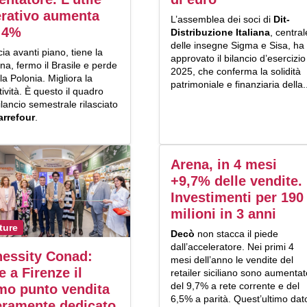
rativo aumenta
L’assemblea dei soci di
Dit-
 4%
Distribuzione Italiana
, central
delle insegne Sigma e Sisa, ha
ia avanti piano, tiene la
approvato il bilancio d’esercizio
a, fermo il Brasile e perde
2025, che conferma la solidità
 la Polonia. Migliora la
patrimoniale e finanziaria della.
tività. È questo il quadro
ilancio semestrale rilasciato
arrefour
.
Arena, in 4 mesi
+9,7% delle vendite.
Investimenti per 190
milioni in 3 anni
ture
Decò
non stacca il piede
dall’acceleratore. Nei primi 4
essity Conad:
mesi dell’anno le vendite del
e a Firenze il
retailer siciliano sono aumentat
del 9,7% a rete corrente e del
mo punto vendita
6,5% a parità. Quest’ultimo dat
eramente dedicato