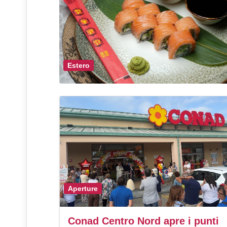
Estero
Aperture
Conad Centro Nord apre i punti