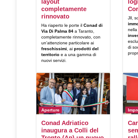
layout
log
completamente
Cor
rinnovato
Jll, 
immo
Ha riaperto le porte il
Conad di
nell
Via Di Palma 84
a Taranto,
inve
completamente rinnovato, con
escl
un’attenzione particolare ai
di so
freschissimi
, ai
prodotti del
propr
territorio
e a una gamma di
nuovi servizi.
Aperture
Impr
Conad Adriatico
Car
inaugura a Colli del
sem
Tronto (Ap) un nuovo
ral