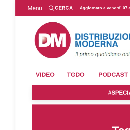
Menu
CERCA
Aggiornato a
venerdì 07 
VIDEO
TGDO
PODCAST
#SPECI