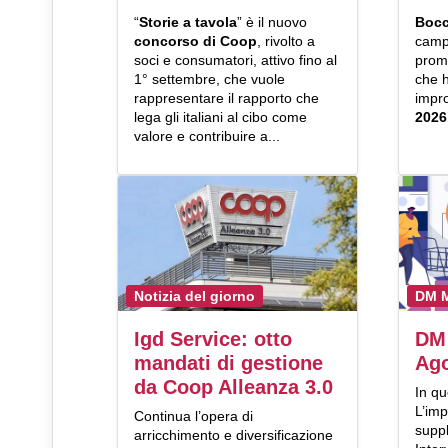
“
Storie a tavola
” è il nuovo
Bocc
concorso di Coop
, rivolto a
campa
soci e consumatori, attivo fino al
promo
1° settembre, che vuole
che 
rappresentare il rapporto che
impr
lega gli italiani al cibo come
2026
valore e contribuire a...
Notizia del giorno
DM 
Igd Service: otto
DM 
mandati di gestione
Ago
da Coop Alleanza 3.0
In q
L’imp
Continua l’opera di
supp
arricchimento e diversificazione