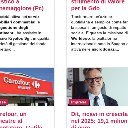
istico a
strumento di valore
temaggiore (Pc)
per la Gdo
società attiva nei
servizi
Trasformare un’azione
biliari commerciali
e
quotidiana e semplice come fa
a
gestione degli
la spesa in un gesto di impatto
stimenti
, ha assistito in
sociale. È questa la missione di
usiva
Kryalos Sgr
, in qualità
Worldcoo
, la piattaforma
cietà di gestione del fondo
internazionale nata in Spagna 
ietario...
attiva nelle
microdonazi...
ese
Imprese
refour, un
Dit, ricavi in crescita
estre al
nel 2025: 19,1 milion
lentatore. L’utile
di euro