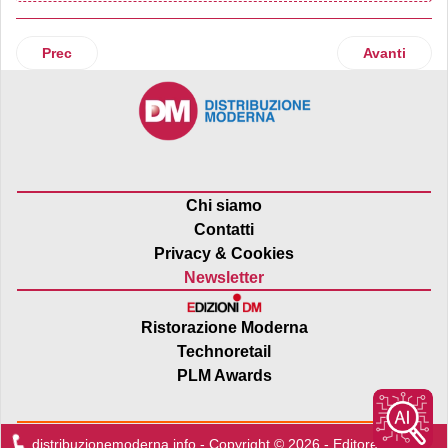
Articolo precedente: Mars: piano da 190 milioni di sterline 
Articolo suc
Prec
Avanti
Chi siamo
Contatti
Privacy & Cookies
Newsletter
Ristorazione Moderna
Technoretail
PLM Awards
distribuzionemoderna.info - Copyright © 2026 - Editore:
Edra