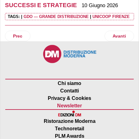
SUCCESSI E STRATEGIE
10 Giugno 2026
TAGS:
|
GDO — GRANDE DISTRIBUZIONE
|
UNICOOP FIRENZE
Articolo precedente: Latteria Soresina, intesa con Plac e Vir
Articolo suc
Prec
Avanti
Chi siamo
Contatti
Privacy & Cookies
Newsletter
Ristorazione Moderna
Technoretail
PLM Awards