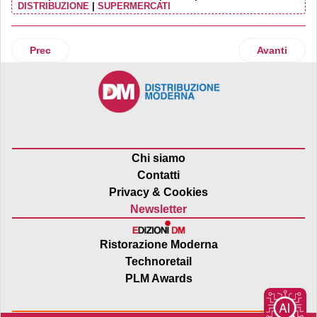
DISTRIBUZIONE
|
SUPERMERCATI
Articolo precedente: Nhood: progetti, innovazione e nuovi se
Articolo suc
Prec
Avanti
Chi siamo
Contatti
Privacy & Cookies
Newsletter
Ristorazione Moderna
Technoretail
PLM Awards