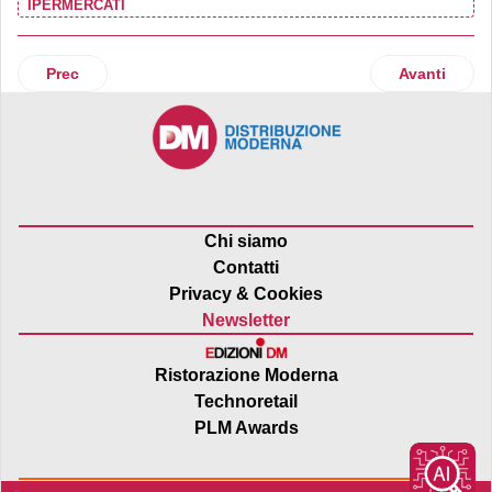
IPERMERCATI
Articolo precedente: Arcaplanet acquista Animal Store e int
Articolo suc
Prec
Avanti
Chi siamo
Contatti
Privacy & Cookies
Newsletter
Ristorazione Moderna
Technoretail
PLM Awards