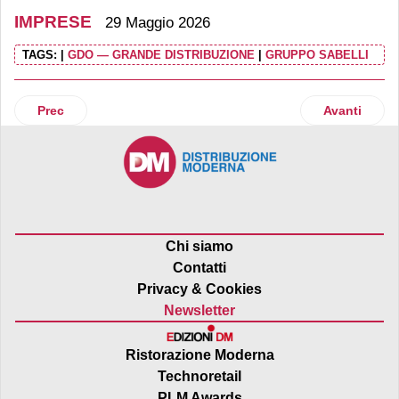
IMPRESE
29 Maggio 2026
TAGS:
|
GDO — GRANDE DISTRIBUZIONE
|
GRUPPO SABELLI
Articolo precedente: Ferrarelle: ricavi a 250 milioni nel 2025
Articolo suc
Prec
Avanti
Chi siamo
Contatti
Privacy & Cookies
Newsletter
Ristorazione Moderna
Technoretail
PLM Awards