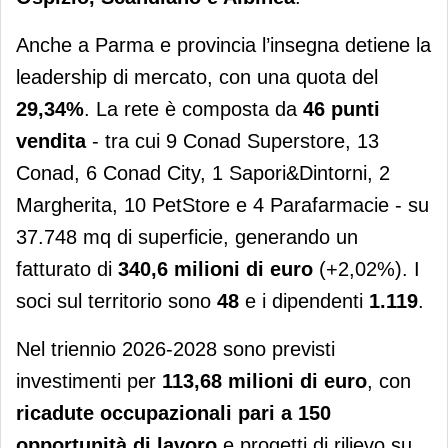
Anche a Parma e provincia l’insegna detiene la
leadership di mercato, con una quota del
29,34%
. La rete è composta da
46 punti
vendita
- tra cui 9 Conad Superstore, 13
Conad, 6 Conad City, 1 Sapori&Dintorni, 2
Margherita, 10 PetStore e 4 Parafarmacie - su
37.748 mq di superficie, generando un
fatturato di
340,6 milioni di euro
(+2,02%). I
soci sul territorio sono
48
e i dipendenti
1.119
.
Nel triennio 2026-2028 sono previsti
investimenti per
113,68 milioni di euro
, con
ricadute occupazionali pari a 150
opportunità di lavoro
e progetti di rilievo su