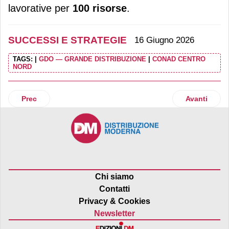
lavorative per
100 risorse
.
SUCCESSI E STRATEGIE
16 Giugno 2026
TAGS:
|
GDO — GRANDE DISTRIBUZIONE
|
CONAD CENTRO
NORD
Articolo precedente: Euronics Italia: risultati positivi, nuo
Articolo suc
Prec
Avanti
Chi siamo
Contatti
Privacy & Cookies
Newsletter